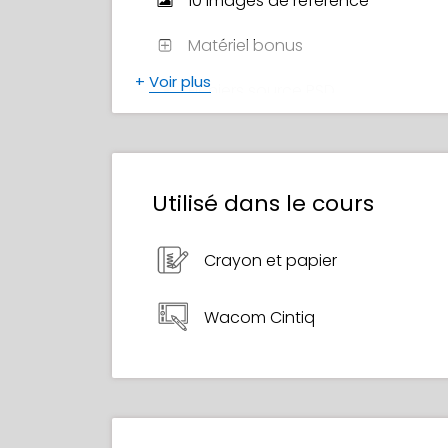
10 Images de référence
Matériel bonus
+
Voir plus
Fichiers source PSD
Certificat de suivi de cours
Utilisé dans le cours
Crayon et papier
Wacom Cintiq