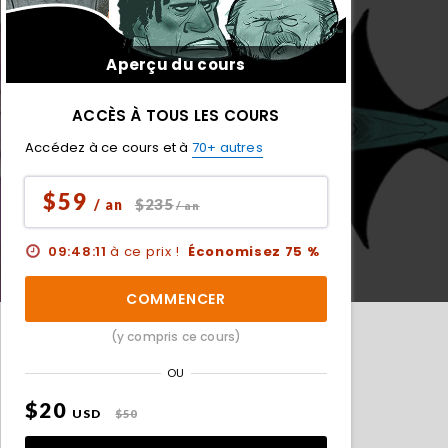
Aperçu du cours
ACCÈS À TOUS LES COURS
Accédez à ce cours et à
70+ autres
$59
$235
/ an
/ an
09:48:10
à ce prix !
Économisez 75 %
COMMENCER
(y compris ce cours)
OU
$20
USD
$50