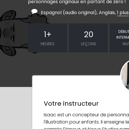
personnages originaux en partant de zéro !
Espagnol (audio original), Anglais,
1 plus
DÉBU
1
+
20
INTERM
HEURES
LEÇONS
NI
Votre instructeur
Isaac est un concepteur de personnage
l'illustration pour enfants. Il enseigne