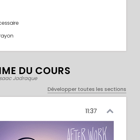
cessaire
crayon
ME DU COURS
Isaac Jadraque
Développer toutes les sections
11:37