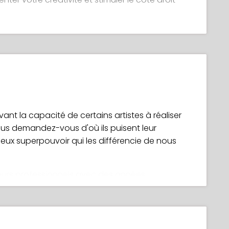
 naturelles et abstraites pour dessiner des
ux
out de conception
our développer des personnages intéressants
vant la capacité de certains artistes à réaliser
ur améliorer l'esthétique de vos personnages
us demandez-vous d'où ils puisent leur
rieux superpouvoir qui les différencie de nous
eurs professionnels avec des années
d'inspiration. La différence entre eux et le
issent les secrets, les méthodes et les
llir à nouveau leur créativité quand ils se