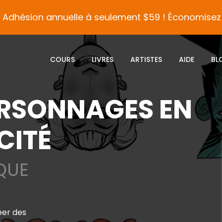
Adhésion annuelle à seulement $59 ! Économisez 
COURS
LIVRES
ARTISTES
AIDE
BL
ERSONNAGES EN
CITÉ
QUE
éer des