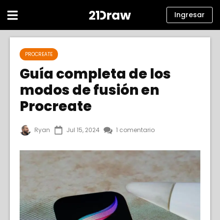
Ingresar
Cursos
PROCREATE
Libros
Guía completa de los
modos de fusión en
Artistas
Procreate
Ayuda
Blog
Ryan
Jul 15, 2024
1 comentario
Acerca de
Ingresar
Español