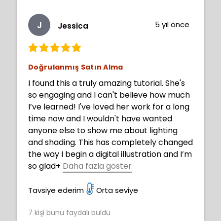
J
5 yıl önce
Jessica
Doğrulanmış Satın Alma
I found this a truly amazing tutorial. She's
so engaging and I can't believe how much
I’ve learned! I've loved her work for a long
time now and I wouldn't have wanted
anyone else to show me about lighting
and shading. This has completely changed
the way I begin a digital illustration and I’m
so glad
+
Daha fazla göster
. I also learned a heap of shortcuts I never
knew about. 😂 (I think this may be a little
Tavsiye ederim
Orta seviye
tough for a beginner though)
7
kişi bunu faydalı buldu