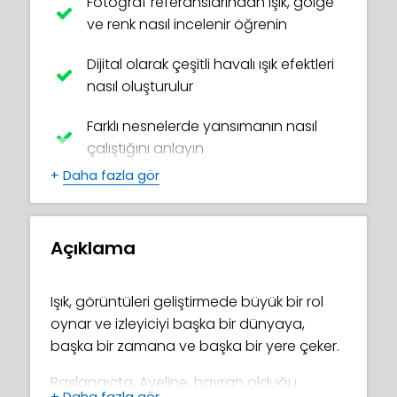
Fotoğraf referanslarından ışık, gölge
ve renk nasıl incelenir öğrenin
Dijital olarak çeşitli havalı ışık efektleri
nasıl oluşturulur
Farklı nesnelerde yansımanın nasıl
çalıştığını anlayın
+
Daha fazla gör
Procreate'te farklı blend modları ile ışık
efektleri nasıl manipüle edilir
Açıklama
Renk nitelikleri ve renklerle nasıl anlam
yaratılır
Işık, görüntüleri geliştirmede büyük bir rol
Gölgeleme tekniklerinde ve Procreate
oynar ve izleyiciyi başka bir dünyaya,
araçlarının kullanımında ustalaşın
başka bir zamana ve başka bir yere çeker.
Aynı resmi gün ışığında, gün
Başlangıçta, Aveline, hayran olduğu
batımında, kapalı havada ve büyülü
+
Daha fazla gör