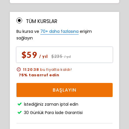
TÜM KURSLAR
Bu kursa ve
70+ daha fazlasına
erişim
sağlayın
$59
$235
/ yıl
/ yıl
11:20:37
bu fiyatta kaldı!
75% tasarruf edin
BAŞLAYIN
İstediğiniz zaman iptal edin
30 Günlük Para İade Garantisi