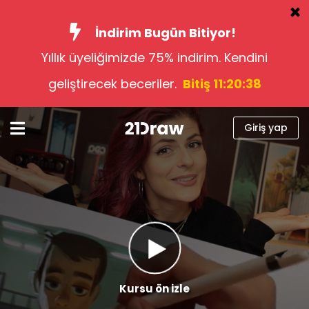
İndirim Bugün Bitiyor!
Yıllık üyeliğimizde 75% indirim. Kendini
Kurslar
geliştirecek beceriler.
Bitiş 11:20:37
Kitap
Sanatçılar
Giriş yap
Yardım
Blog
Hakkımızda
Giriş yap
Türkçe
Kursu ön izle