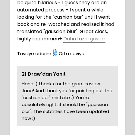
be quite hilarious - I guess they are an
automated process - I spent a while
looking for the "cushion bar" until I went
back and re-watched and realised it had
translated "gaussian blur". Great class,
highly recommen
+
Daha fazla göster
ded with lots of useful info.
Tavsiye ederim
Orta seviye
21 Draw'dan Yanıt
Haha :) thanks for the great review
Jane! And thank you for pointing out the
"cushion bar" mistake :) You're
absolutely right, it should be "gaussian
blur". The subtitles have been updated
now :)