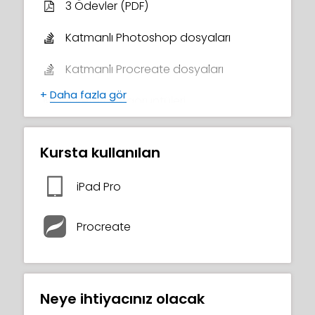
3 Ödevler (PDF)
Katmanlı Photoshop dosyaları
Katmanlı Procreate dosyaları
+
Daha fazla gör
4 Referans görüntüleri
1 Çizgi sanatı görüntüleri
Kursta kullanılan
Tavsiye edilen fırçalar listesi
iPad Pro
Tamamlama Sertifikası
Procreate
Neye ihtiyacınız olacak