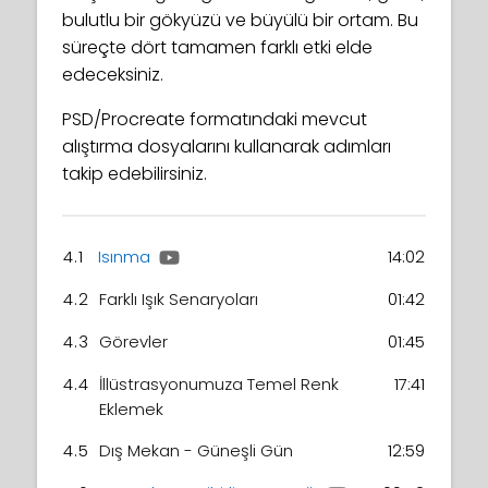
bulutlu bir gökyüzü ve büyülü bir ortam. Bu
süreçte dört tamamen farklı etki elde
edeceksiniz.
PSD/Procreate formatındaki mevcut
alıştırma dosyalarını kullanarak adımları
takip edebilirsiniz.
4.1
Isınma
14:02
4.2
Farklı Işık Senaryoları
01:42
4.3
Görevler
01:45
4.4
İllüstrasyonumuza Temel Renk
17:41
Eklemek
4.5
Dış Mekan - Güneşli Gün
12:59