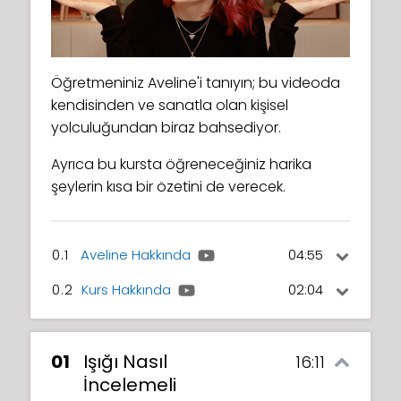
Öğretmeniniz Aveline'i tanıyın; bu videoda
kendisinden ve sanatla olan kişisel
yolculuğundan biraz bahsediyor.
Ayrıca bu kursta öğreneceğiniz harika
şeylerin kısa bir özetini de verecek.
0.1
Aveline Hakkında
04:55
0.2
Kurs Hakkında
02:04
Öğretmeniniz Aveline'i tanıyın; bu videoda
kendisinden ve sanatla olan kişisel
Bu videoda, bu kursta öğreneceğiniz
yolculuğundan biraz bahsediyor.
harika şeylerin kısa bir özetini alacaksınız.
01
Işığı Nasıl
16:11
İncelemeli