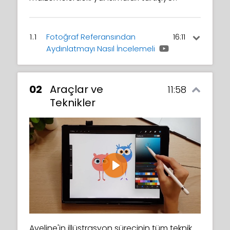
1.1
Fotoğraf Referansından
16:11
Aydınlatmayı Nasıl İncelemeli
Aveline'in birkaç film karesini ve diğer
resimleri aydınlatma ve gölgelendirme
02
Araçlar ve
11:58
açısından nasıl analiz ettiğini izleyin, ayrıca
Teknikler
teorik kavramları açıklıyor: Dağılmış ışık,
Doğrudan ışık ve daha fazlası.
Play
Aveline'in illüstrasyon sürecinin tüm teknik