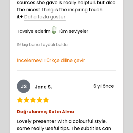
sources she gave is really helpfull, but also
the nicest thing is the inspiring touch
it
+
Daha fazla göster
has, im really happy with it.
Tavsiye ederim
Tüm seviyeler
19
kişi bunu faydalı buldu
İncelemeyi Türkçe diline çevir
JS
6 yıl önce
Jane S.
Doğrulanmış Satın Alma
Lovely presenter with a colourful style,
some really useful tips. The subtitles can