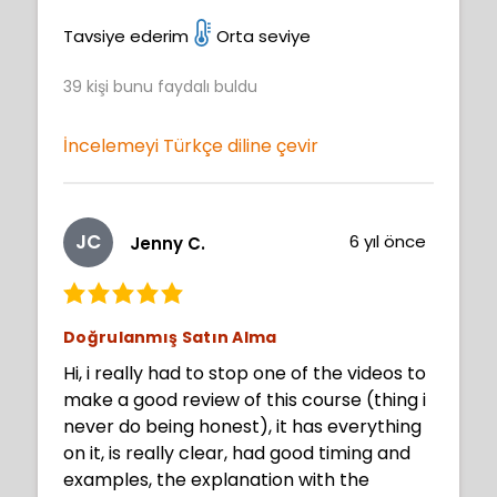
l go on and explore more courses on 21
draw now.
Tavsiye ederim
Orta seviye
39
kişi bunu faydalı buldu
İncelemeyi Türkçe diline çevir
JC
6 yıl önce
Jenny C.
Doğrulanmış Satın Alma
Hi, i really had to stop one of the videos to
make a good review of this course (thing i
never do being honest), it has everything
on it, is really clear, had good timing and
examples, the explanation with the