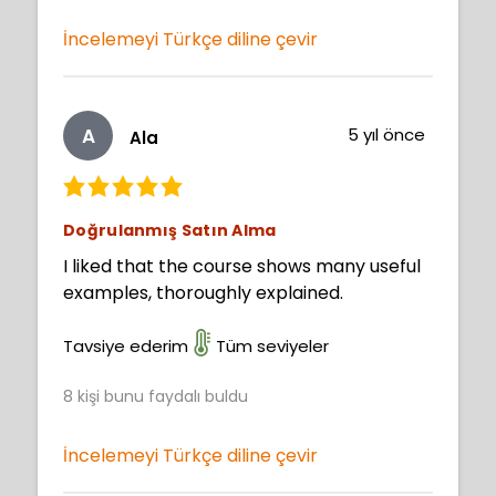
not complaining. Other classes teach
Basics. This class exceeds in its ability to
İncelemeyi Türkçe diline çevir
go beyond the Basics.
A
5 yıl önce
Ala
Doğrulanmış Satın Alma
I liked that the course shows many useful
examples, thoroughly explained.
Tavsiye ederim
Tüm seviyeler
8
kişi bunu faydalı buldu
İncelemeyi Türkçe diline çevir