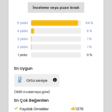
İnceleme veya puan bırak
5 yıldız
94 %
4 yıldız
6 %
3 yıldız
1 %
2 yıldız
1 %
1 yıldız
0 %
En Uygun
Orta seviye
(1685 incelemeye göre)
En Çok Beğenilen
Faydalı Örnekler
1376