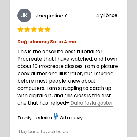
JK
4 yıl önce
Jacqueline K.
Doğrulanmış Satın Alma
This is the absolute best tutorial for
Procreate that I have watched, and I own
about 10 Procreate classes. I am a picture
book author and illustrator, but I studied
before most people knew about
computers. I am struggling to catch up
with digital art, and this class is the first
one that has helped
+
Daha fazla göster
me understand how to create light and
shade in Procreate. Because Aveline does
Tavsiye ederim
Orta seviye
not teach the Procreate interface, I call
11
kişi bunu faydalı buldu
this an Intermediate Level Course. I am