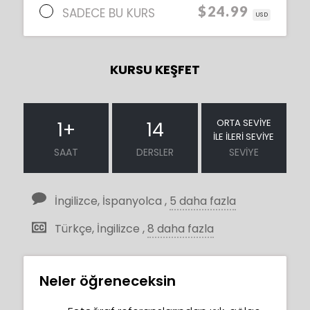
$24.99
SADECE BU KURS
USD
KURSU KEŞFET
ORTA SEVIYE
1
+
14
ILE İLERI SEVIYE
SAAT
DERSLER
SEVIYE
İngilizce, İspanyolca ,
5 daha fazla
Türkçe, İngilizce ,
8 daha fazla
Neler öğreneceksin