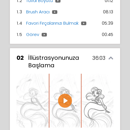
1.2
Tuval Boyutu
01:12
1.3
Brush Aracı
08:13
1.4
Favori Fırçalarınızı Bulmak
05:39
1.5
Görev
00:45
02
İllüstrasyonunuza
36:03
Başlama
Play