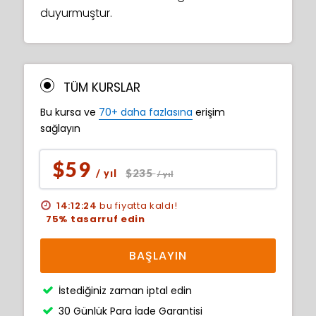
duyurmuştur.
TÜM KURSLAR
Bu kursa ve
70+ daha fazlasına
erişim
sağlayın
$59
$235
/ yıl
/ yıl
14:12:23
bu fiyatta kaldı!
75% tasarruf edin
BAŞLAYIN
İstediğiniz zaman iptal edin
30 Günlük Para İade Garantisi