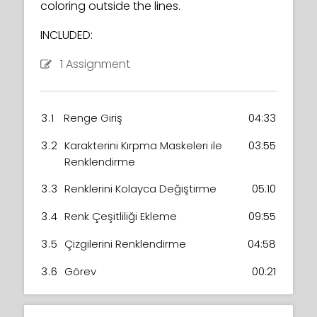
coloring outside the lines.
INCLUDED:
1 Assignment
3.1
Renge Giriş
04:33
3.2
Karakterini Kırpma Maskeleri ile
03:55
Renklendirme
3.3
Renklerini Kolayca Değiştirme
05:10
3.4
Renk Çeşitliliği Ekleme
09:55
3.5
Çizgilerini Renklendirme
04:58
3.6
Görev
00:21