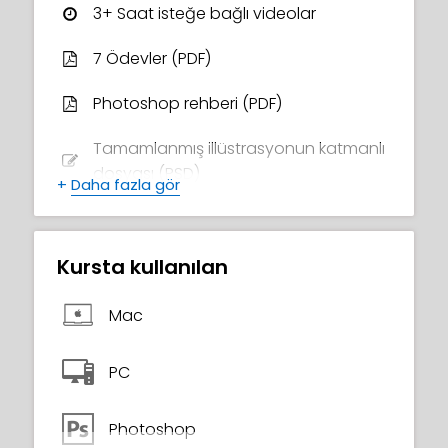
genel bakış elde edeceksiniz, böylece
3+ Saat isteğe bağlı videolar
kendi muhteşem sanat eserlerinizi
yaratmak için gereken araçlara ve güvene
7 Ödevler (PDF)
sahip olacaksınız!
Photoshop rehberi (PDF)
Tamamlanmış illüstrasyonun katmanlı
dosyası (PSD)
+
Daha fazla gör
1 Süreç görüntüleri
Bonus materyal
Kursta kullanılan
Erika'nın özel Discord sanat
Mac
topluluğuna erişim
PC
Tamamlama Sertifikası
Photoshop