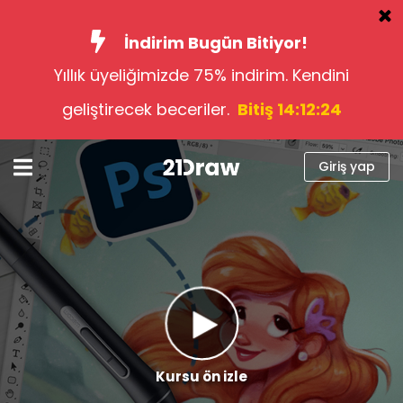
İndirim Bugün Bitiyor!
Yıllık üyeliğimizde 75% indirim. Kendini
Kurslar
geliştirecek beceriler.
Bitiş 14:12:23
Kitap
Sanatçılar
Giriş yap
Yardım
Blog
Hakkımızda
Giriş yap
Türkçe
Kursu ön izle