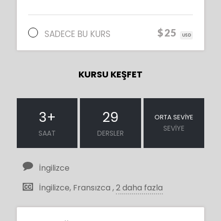
$25
SADECE BU KURS
USD
KURSU KEŞFET
3
+
29
ORTA SEVIYE
SEVIYE
SAAT
DERSLER
İngilizce
İngilizce, Fransızca ,
2 daha fazla