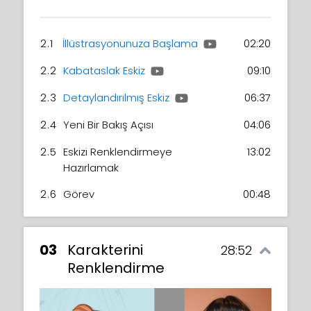
2.1
İllüstrasyonunuza Başlama
02:20
2.2
Kabataslak Eskiz
09:10
2.3
Detaylandırılmış Eskiz
06:37
2.4
Yeni Bir Bakış Açısı
04:06
2.5
Eskizi Renklendirmeye
13:02
Hazırlamak
2.6
Görev
00:48
03
Karakterini
28:52
Renklendirme