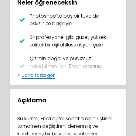
Neler öğreneceksin
Photoshop'ta boş bir tuvalde
eskizinize başlayın
Bir profesyonel gibi güzel, yüksek
kaliteli bir dijital illüstrasyon çizin
Çizimin doğal ve pürüzsüz
hissettirmesi için Brush aracınızı
ayarlayın
+
Daha fazla gör
Çalışmanıza bulanıklık, doku ve
kontrast gibi güzel efektler ekleyin
Açıklama
Karakteri ve arka planı birleştirerek
uyumlu bir bütün haline getirin
Bu kursta, Erika dijital sanatla olan ilişkisini
tamamen değiştiren, denenmiş ve
Hızlı ve kolay ayarlamalar yapmanızı
kanıtlanmış bir boyama yöntemini