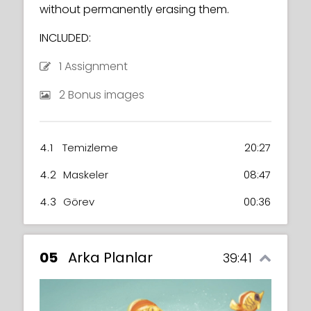
without permanently erasing them.
INCLUDED:
1 Assignment
2 Bonus images
4.1
Temizleme
20:27
4.2
Maskeler
08:47
4.3
Görev
00:36
05
Arka Planlar
39:41