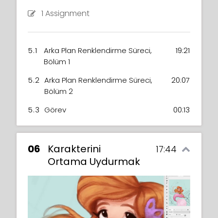
1 Assignment
5.1
Arka Plan Renklendirme Süreci,
19:21
Bölüm 1
5.2
Arka Plan Renklendirme Süreci,
20:07
Bölüm 2
5.3
Görev
00:13
06
Karakterini
17:44
Ortama Uydurmak