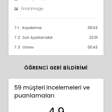
Final Image
7.1
Kaydetme
00:53
7.2
Son Ayarlamalar
22:01
7.3
Görev
00:43
ÖĞRENCI GERI BILDIRIMI
59 müşteri incelemeleri ve
puanlamaları
4.9