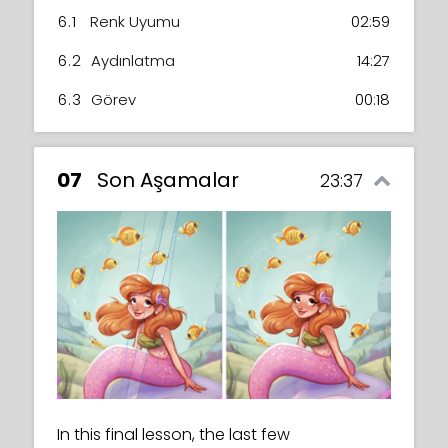
6.1
Renk Uyumu
02:59
6.2
Aydınlatma
14:27
6.3
Görev
00:18
07
Son Aşamalar
23:37
In this final lesson, the last few