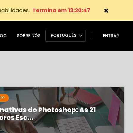
abilidades.
Termina em 13:20:47
PORTUGUÊS
LOG
SOBRE NÓS
ENTRAR
HOP
rnativas do Photoshop: As 21
res Esc...