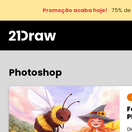
Promoção acaba hoje!
75% de 
Photoshop
F
P
Di