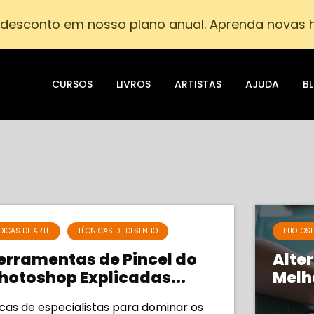
desconto em nosso plano anual. Aprenda novas h
CURSOS
LIVROS
ARTISTAS
AJUDA
B
DICAS DE ARTE
TÉCNICAS DE DESENHO
PHOTOS
erramentas de Pincel do
Alte
hotoshop Explicadas...
Melho
cas de especialistas para dominar os