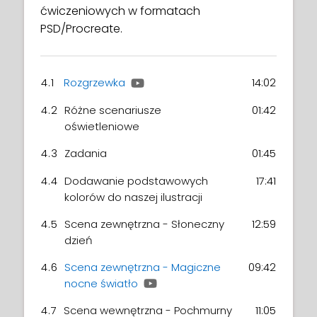
ćwiczeniowych w formatach
PSD/Procreate.
4.1
Rozgrzewka
14:02
4.2
Różne scenariusze
01:42
oświetleniowe
4.3
Zadania
01:45
4.4
Dodawanie podstawowych
17:41
kolorów do naszej ilustracji
4.5
Scena zewnętrzna - Słoneczny
12:59
dzień
4.6
Scena zewnętrzna - Magiczne
09:42
nocne światło
4.7
Scena wewnętrzna - Pochmurny
11:05