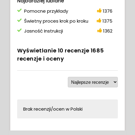
Najbardziej lubiane
Pomocne przykłady
1376
Świetny proces krok po kroku
1375
Jasność Instrukcji
1362
Wyświetlanie
10
recenzje
1685
recenzje i oceny
Brak recenzji/ocen w Polski