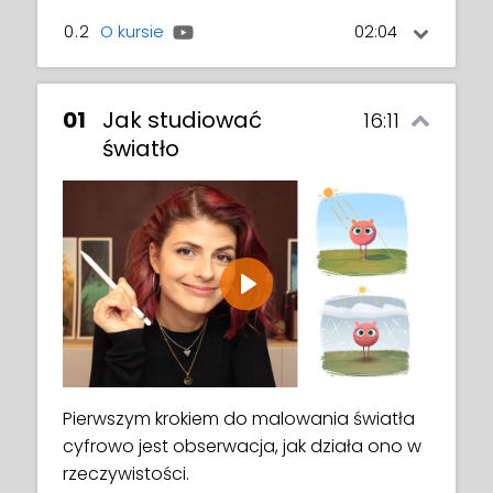
0.2
O kursie
02:04
Poznaj swoją nauczycielkę, Aveline, która
opowiada trochę o sobie i swojej
W tym wideo otrzymasz krótkie
osobistej drodze związanej ze sztuką.
podsumowanie wszystkich fajnych rzeczy,
01
Jak studiować
16:11
których nauczysz się podczas tego kursu.
światło
Play
Pierwszym krokiem do malowania światła
cyfrowo jest obserwacja, jak działa ono w
rzeczywistości.