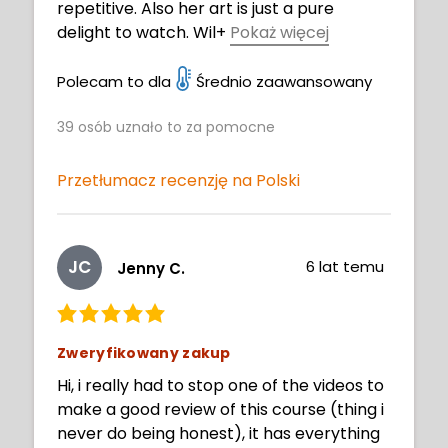
repetitive. Also her art is just a pure
delight to watch. Wil
+
Pokaż więcej
l go on and explore more courses on 21
draw now.
Polecam to dla
Średnio zaawansowany
39
osób uznało to za pomocne
Przetłumacz recenzję na Polski
JC
6 lat temu
Jenny C.
Zweryfikowany zakup
Hi, i really had to stop one of the videos to
make a good review of this course (thing i
never do being honest), it has everything