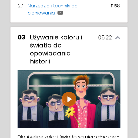
2.1
Narzędzia i techniki do
11:58
cieniowania
03
Używanie koloru i
05:22
światła do
opowiadania
historii
Play
Dla Aveline kolor i światło są nierozłączne -