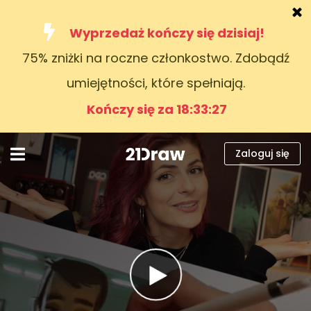
Wyprzedaż kończy się dzisiaj!
75% zniżki na roczne członkostwo. Zdobądź
Kursy
umiejętności, które spełniają.
Książki
Kończy się za 18:33:25
Artyści
Pomoc
Zaloguj się
Blog
O nas
Zaloguj się
Polski