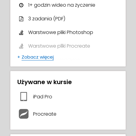
podsumowanie!
1+ godzin wideo na życzenie
3 zadania (PDF)
Warstwowe pliki Photoshop
Warstwowe pliki Procreate
+
Zobacz więcej
4 obrazy referencyjne
1 obrazy konturowe
Używane w kursie
Lista polecanych pędzli
iPad Pro
Certyfikat ukończenia kursu
Procreate