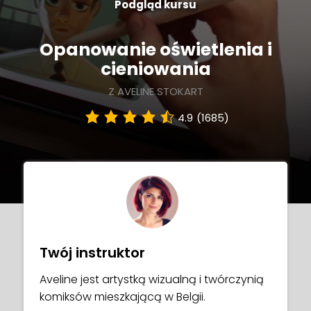
Podgląd kursu
Opanowanie oświetlenia i
cieniowania
Z AVELINE STOKART
4.9
(1685)
Twój instruktor
Aveline jest artystką wizualną i twórczynią
komiksów mieszkającą w Belgii.