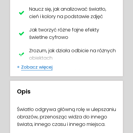
Naucz się, jak analizować światło,
cień i kolory na podstawie zdjęć
Jak tworzyć różne fajne efekty
świetlne cyfrowo
Zrozum, jak działa odbicie na różnych
obiektach
+
Zobacz więcej
Jak manipulować efektami
świetlnymi za pomocą różnych
trybów mieszania w Procreate
Opis
Atrybuty kolorów i jak tworzyć
znaczenie za pomocą kolorów
Światło odgrywa główną rolę w ulepszaniu
obrazów, przenosząc widza do innego
Opanuj techniki cieniowania i
świata, innego czasu i innego miejsca.
korzystanie z narzędzi Procreate