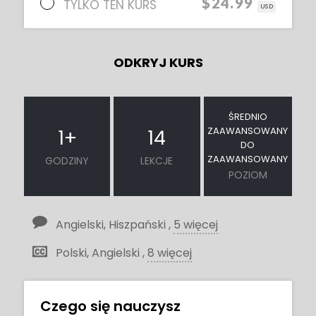
$24.99
TYLKO TEN KURS
USD
ODKRYJ KURS
ŚREDNIO
ZAAWANSOWANY
1
+
14
DO
ZAAWANSOWANY
GODZINY
LEKCJE
POZIOM
Angielski, Hiszpański ,
5 więcej
Polski, Angielski ,
8 więcej
Czego się nauczysz