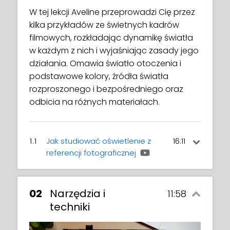
W tej lekcji Aveline przeprowadzi Cię przez
kilka przykładów ze świetnych kadrów
filmowych, rozkładając dynamikę światła
w każdym z nich i wyjaśniając zasady jego
działania. Omawia światło otoczenia i
podstawowe kolory, źródła światła
rozproszonego i bezpośredniego oraz
odbicia na różnych materiałach.
1.1
Jak studiować oświetlenie z
16:11
referencji fotograficznej
Obejrzyj, jak Aveline omawia i analizuje kilka
kadrów filmowych oraz zdjęć pod kątem
02
Narzędzia i
11:58
oświetlenia i cieniowania, a także wyjaśnia
techniki
teoretyczne pojęcia, takie jak: światło
rozproszone, światło bezpośrednie i inne.