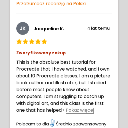
Przetłumacz recenzję na Polski
JK
4 lat temu
Jacqueline K.
Zweryfikowany zakup
This is the absolute best tutorial for
Procreate that I have watched, and I own
about 10 Procreate classes. I am a picture
book author and illustrator, but I studied
before most people knew about
computers. I am struggling to catch up
with digital art, and this class is the first
one that has helped
+
Pokaż więcej
me understand how to create light and
shade in Procreate. Because Aveline does
Polecam to dla
Średnio zaawansowany