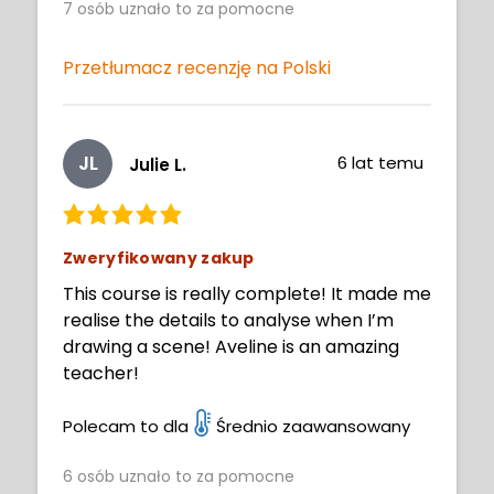
7
osób uznało to za pomocne
Przetłumacz recenzję na Polski
JL
6 lat temu
Julie L.
Zweryfikowany zakup
This course is really complete! It made me
realise the details to analyse when I’m
drawing a scene! Aveline is an amazing
teacher!
Polecam to dla
Średnio zaawansowany
6
osób uznało to za pomocne