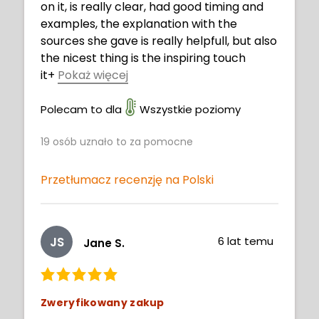
on it, is really clear, had good timing and
examples, the explanation with the
sources she gave is really helpfull, but also
the nicest thing is the inspiring touch
it
+
Pokaż więcej
has, im really happy with it.
Polecam to dla
Wszystkie poziomy
19
osób uznało to za pomocne
Przetłumacz recenzję na Polski
JS
6 lat temu
Jane S.
Zweryfikowany zakup