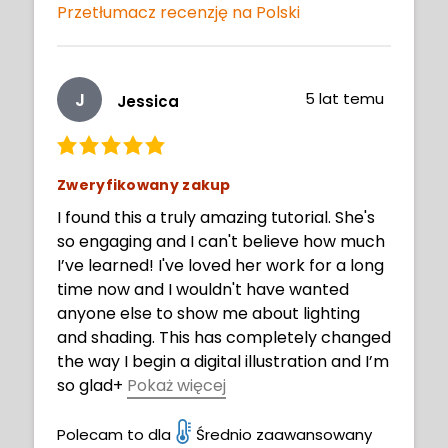
Przetłumacz recenzję na Polski
J
5 lat temu
Jessica
Zweryfikowany zakup
I found this a truly amazing tutorial. She's
so engaging and I can't believe how much
I’ve learned! I've loved her work for a long
time now and I wouldn't have wanted
anyone else to show me about lighting
and shading. This has completely changed
the way I begin a digital illustration and I’m
so glad
+
Pokaż więcej
. I also learned a heap of shortcuts I never
knew about. 😂 (I think this may be a little
Polecam to dla
Średnio zaawansowany