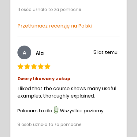
not teach the Procreate interface, I call
11
osób uznało to za pomocne
this an Intermediate Level Course. I am
not complaining. Other classes teach
Basics. This class exceeds in its ability to
Przetłumacz recenzję na Polski
go beyond the Basics.
A
5 lat temu
Ala
Zweryfikowany zakup
I liked that the course shows many useful
examples, thoroughly explained.
Polecam to dla
Wszystkie poziomy
8
osób uznało to za pomocne