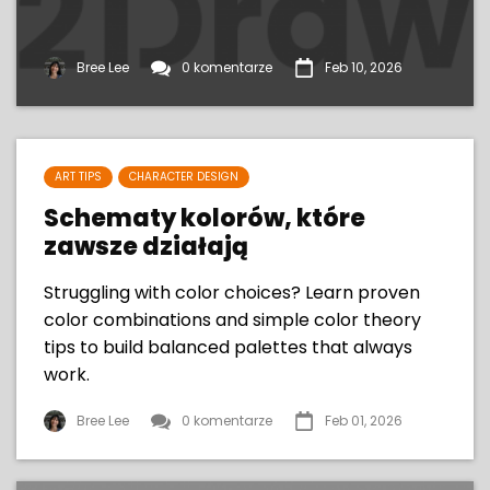
Bree Lee
0 komentarze
Feb 10, 2026
ART TIPS
CHARACTER DESIGN
Schematy kolorów, które
zawsze działają
Struggling with color choices? Learn proven
color combinations and simple color theory
tips to build balanced palettes that always
work.
Bree Lee
0 komentarze
Feb 01, 2026