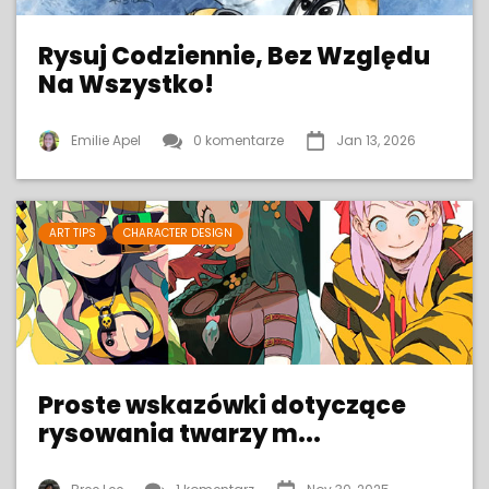
Rysuj Codziennie, Bez Względu
Na Wszystko!
Emilie Apel
0 komentarze
Jan 13, 2026
ART TIPS
CHARACTER DESIGN
Proste wskazówki dotyczące
rysowania twarzy m...