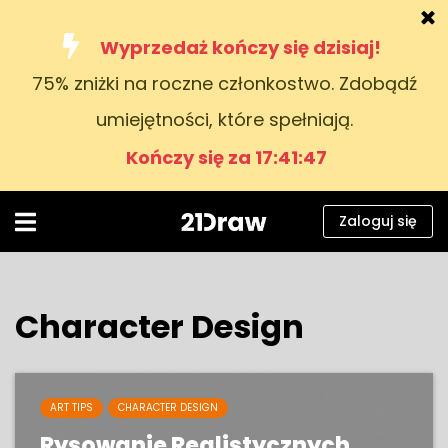
Wyprzedaż kończy się dzisiaj!
75% zniżki na roczne członkostwo. Zdobądź
Kursy
umiejętności, które spełniają.
Książki
Kończy się za 17:41:46
Artyści
Pomoc
Zaloguj się
Blog
O nas
Character Design
Zaloguj się
Polski
ART TIPS
CHARACTER DESIGN
Rysowanie Realistycznych