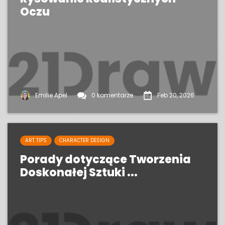
Oczu
Emilie Apel
0 komentarze
Feb 20, 2026
ART TIPS
CHARACTER DESIGN
Porady dotyczące Tworzenia
Doskonałej Sztuki ...