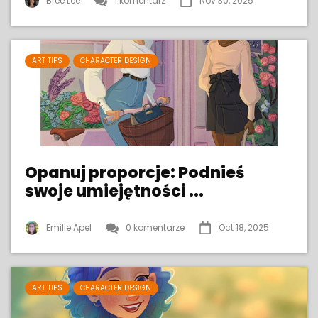
Bree Lee
1 komentarz
Nov 30, 2025
ART TIPS
CHARACTER DESIGN
Opanuj proporcje: Podnieś
swoje umiejętności ...
Emilie Apel
0 komentarze
Oct 18, 2025
ART TIPS
CHARACTER DESIGN