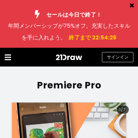
セールは今日で終了！
年間メンバーシップが75%オフ。充実したスキル
コース
を手に入れよう。
終了まで 22:54:26
本
アーティストたち
サインイン
ヘルプ
ブログ
Premiere Pro
私たちについて
サインイン
1
/
7
日
本