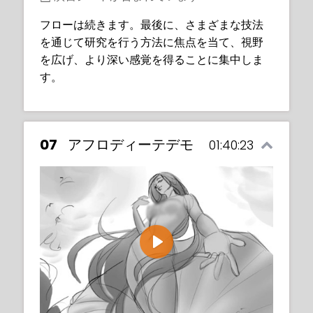
フローは続きます。最後に、さまざまな技法
を通じて研究を行う方法に焦点を当て、視野
Exercise sheet included
を広げ、より深い感覚を得ることに集中しま
The Flow Continues. Now that you are
す。
becoming more familiar with gestures, we
return to flow basics to build our
awareness even further.
07
アフロディーテデモ
01:40:23
Play