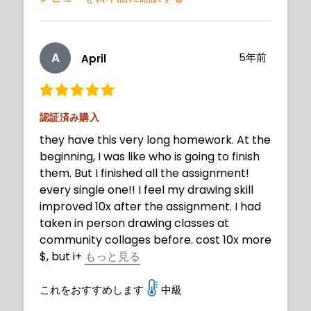
A
5年前
April
認証済み購入
they have this very long homework. At the
beginning, I was like who is going to finish
them. But I finished all the assignment!
every single one!! I feel my drawing skill
improved 10x after the assignment. I had
taken in person drawing classes at
community collages before. cost 10x more
$, but i
+
もっと見る
dont think I learnt 10% of this course. Take
this course and FINISH the assignment, you
これをおすすめします
中級
wont regret!!