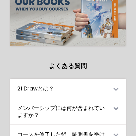
よくある質問
21 Drawとは？
21 Drawは、あらゆるスキルレベルの学生がよ
メンバーシップには何が含まれてい
り良いアーティストになるためのオンライン
ますか？
学習コミュニティです。私たちのアーティス
トや講師陣は世界最高峰です。
メンバーシップに加入すると、世界最高のア
コースを修了した後、証明書を受け
ーティストが教える70以上のすべてのコース
www.21-draw.comの
ストリーミングプラット