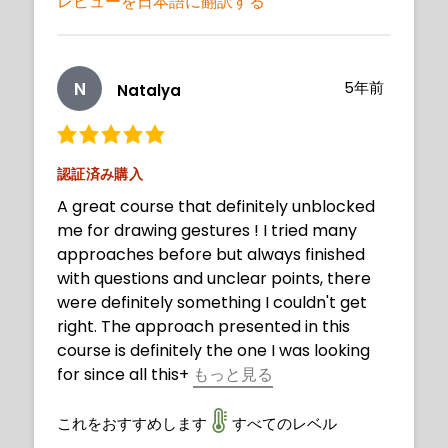
レビューを日本語に翻訳する
N
5年前
Natalya
認証済み購入
A great course that definitely unblocked
me for drawing gestures ! I tried many
approaches before but always finished
with questions and unclear points, there
were definitely something I couldn't get
right. The approach presented in this
course is definitely the one I was looking
for since all this
+
もっと見る
time ! It worked best for me, everything is
so clear now, I would just say a huge
これをおすすめします
すべてのレベル
THANKS to Warren, you unblocked my art