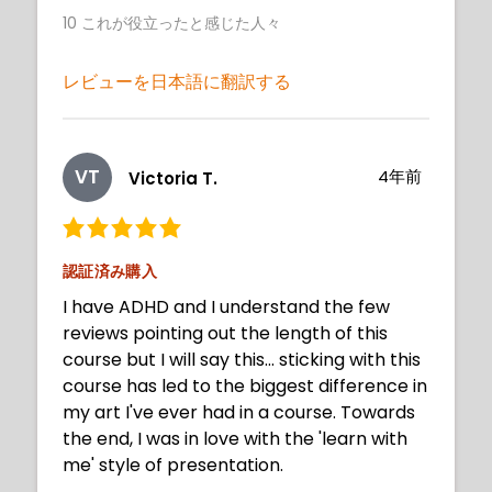
10
これが役立ったと感じた人々
! ^^
レビューを日本語に翻訳する
VT
4年前
Victoria T.
認証済み購入
I have ADHD and I understand the few
reviews pointing out the length of this
course but I will say this... sticking with this
course has led to the biggest difference in
my art I've ever had in a course. Towards
the end, I was in love with the 'learn with
me' style of presentation.