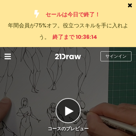
セールは今日で終了！
年間会員が75%オフ。役立つスキルを手に入れよ
コース
う。
終了まで 10:36:13
本
アーティストたち
サインイン
ヘルプ
ブログ
私たちについて
サインイン
日
コースのプレビュー
本