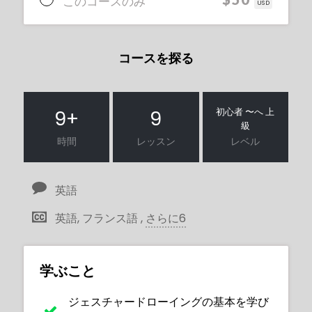
このコースのみ
USD
コースを探る
初心者 〜へ 上
9
+
9
級
時間
レッスン
レベル
英語
英語, フランス語 ,
さらに6
学ぶこと
ジェスチャードローイングの基本を学び