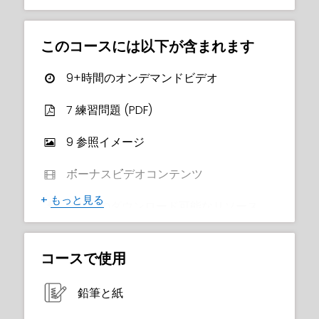
といったクールな概念を深堀りします。
このコースでフィギュアドローイングのスキ
このコースには以下が含まれます
ルを次のレベルに引き上げましょう。スキル
がなくても心配いりません、このコースはそ
9+時間のオンデマンドビデオ
んなあなたにもぴったりです🙂 また、デビッ
ド・ロセルとゲンゾマンのアーティストによ
7 練習問題 (PDF)
るアフロディーテの課題をウォーレンと同じ
ようにやるボーナスレッスンも2つ受けられま
9 参照イメージ
す。彼らのユニークな手法とスタイルを比較
してみてください。
ボーナスビデオコンテンツ
+
もっと見る
期間: 1ヶ月間にわたる9時間以上のレッスン、
合計15のダウンロード可能なリソース
理論と実践課題があります。これで練習を完
了する時間が取れます！
修了証明書
コースで使用
鉛筆と紙