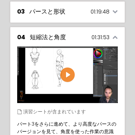
03
パースと形状
01:19:48
04
短縮法と角度
01:31:53
Play
自分の視点がどこから来ているのかを意識す
ることは非常に重要です。あなたの視点を定
義し、それがジェスチャーの形にどう影響を
Cranking the simplicity up a notch we get
与えるかを探ります。
演習シートが含まれています
into counter angles within flow and how
that can bring so much more life into your
演習シート付き
パート3をさらに進めて、より高度なパースの
gestures.
バージョンを見て、角度を使った作業の意識