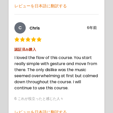
レビューを日本語に翻訳する
C
6年前
Chris
認証済み購入
I loved the flow of this course. You start
really simple with gesture and move from
there. The only dislike was the music
seemed overwhelming at first but calmed
down throughout the course. I will
continue to use this course.
6
これが役立ったと感じた人々
レビューを日本語に翻訳する