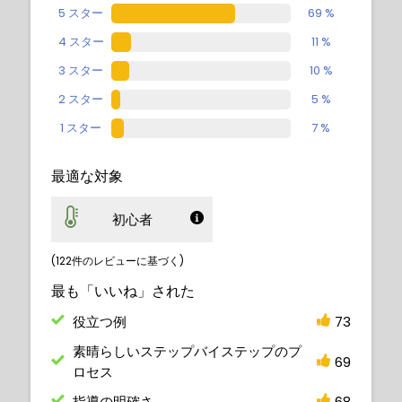
5 スター
69 %
In this final fun lesson, the awesome
4 スター
11 %
Genzoman will follow the same Aphrodite
brief and create his own unique image.
3 スター
10 %
2 スター
5 %
1 スター
7 %
最適な対象
初心者
(122件のレビューに基づく)
最も「いいね」された
役立つ例
73
素晴らしいステップバイステップのプ
69
ロセス
指導の明確さ
68