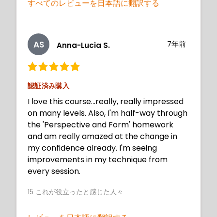
すべてのレビューを日本語に翻訳する
AS
7年前
Anna-Lucia S.
認証済み購入
I love this course...really, really impressed
on many levels. Also, I'm half-way through
the 'Perspective and Form' homework
and am really amazed at the change in
my confidence already. I'm seeing
improvements in my technique from
every session.
15
これが役立ったと感じた人々