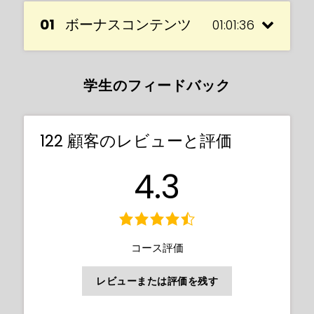
01
ボーナスコンテンツ
01:01:36
学生のフィードバック
122 顧客のレビューと評価
4.3
Final Aphrodite image included
In this lesson, you’ll get to see how David
Rosel takes the same Aphrodite brief and
コース評価
interprets it in a totally different way to
Warren, creating a really cool design in his
レビューまたは評価を残す
own unique style.
Final Aphrodite image included