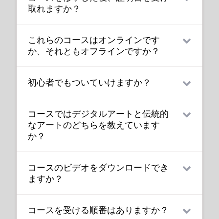
取れますか？
に無制限でアクセス可能です。さらに、新し
フォーム
では、ディズニーやマーベル、DC、
いコースがリリースされるたびにアクセスで
ドリームワークス、ピクサーなどで働いてき
はい！21 Drawのコースを修了すると、修了証
きます。
た業界の伝説たちによる何百ものビデオレッ
これらのコースはオンラインです
を受け取ることができ、ダウンロードして友
スンを誰でも視聴できます。メンバーシップ
か、それともオフラインですか？
人や親戚、同僚、そして将来の雇用主と共有
各クラスには10〜20のビデオレッスンが含ま
に加入すると、ストリーミングプラットフォ
できます！
れており、平均して7分です。ほとんどのクラ
21 Drawのコースはオンデマンド（事前録画）
ームに完全にアクセスできます。
スには、練習シート、課題、レイヤー化され
初心者でもついていけますか？
されたビデオチュートリアルで、どのデジタ
たPSDまたはPNGファイルが含まれています。
285
これが役立ったと感じた人々
books.21-draw.comでは、コースとは別に人
ルデバイスでもいつでも何度でもオンライン
私たちのクラスはすべてのレベルに対応して
気の学習用電子書籍や物理書籍を購入でき、
で視聴できます！つまり、あなたのペースと
この回答は役に立ちました
一部のクラスでは、パブリックフォーラムで
コースではデジタルアートと伝統的
います。たとえ全くの初心者でも大丈夫で
はい
いいえ
こちらもアート業界の大物たちによって届け
都合に合わせて簡単に視聴（再視聴）できま
か？
講師とチャットできる機能もあります。例え
なアートのどちらを教えています
す。初心者、中級者、上級者を問わず、すべ
られます。
す。
ば、あなたの作品にフィードバックが欲しい
か？
てのレベルのアーティストがこれらのコース
場合などです。
から利益を得ることができます。
私たちのコースの多くのレッスンは、デジタ
8
これが役立ったと感じた人々
550
これが役立ったと感じた人々
コースのビデオをダウンロードでき
ルアートと伝統的なアートの両方に適用でき
13
これが役立ったと感じた人々
この回答は役に立ちました
この回答は役に立ちました
396
これが役立ったと感じた人々
ますか？
ます。一部のチュートリアルでは、
はい
いいえ
はい
いいえ
か？
か？
PhotoshopやiPad用のProcreateといったデ
この回答は役に立ちました
この回答は役に立ちました
サイトからコースの資料（練習シート、課
はい
いいえ
はい
いいえ
ジタル描画ソフトが必要ですが、大部分のレ
か？
か？
コースを受ける順番はありますか？
題、PSDファイルなど）をダウンロードするこ
ッスンでは基礎的なコンセプトが重視され、