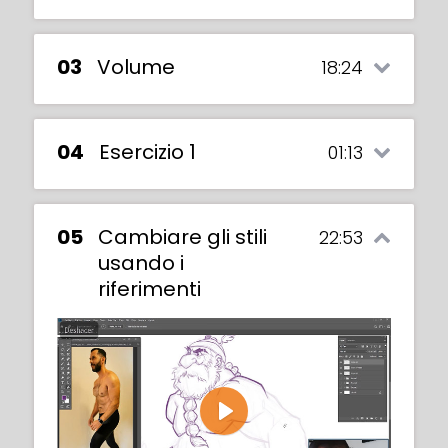
03
Volume
18:24
04
Esercizio 1
01:13
05
Cambiare gli stili
22:53
usando i
riferimenti
In this video, we will learn how to digitally
clean up lines in our sketches, using
Play
different pens and erasers. We will refine