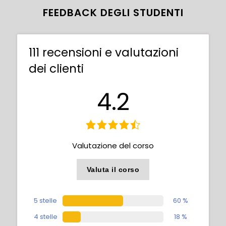
FEEDBACK DEGLI STUDENTI
111 recensioni e valutazioni
dei clienti
4.2
Valutazione del corso
Valuta il corso
In this video, Rene will show us the utility of
sketching the male form in various poses
and perspectives in his sketchbook,
5 stelle
60 %
highlighting the importance of body
4 stelle
18 %
structure.