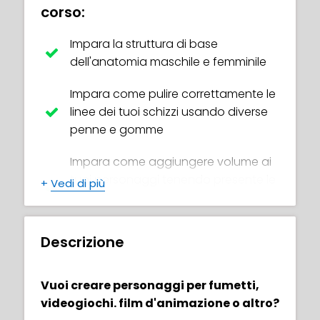
corso:
Impara la struttura di base
dell'anatomia maschile e femminile
Impara come pulire correttamente le
linee dei tuoi schizzi usando diverse
penne e gomme
Impara come aggiungere volume ai
tuoi personaggi tenendo presente le
+
Vedi di più
regole della geometria e
dell'anatomia
Descrizione
Impara come abbozzare strutture
solide del corpo ti permetta di
disegnare efficacemente in stili
Vuoi creare personaggi per fumetti,
diversi
videogiochi. film d'animazione o altro?