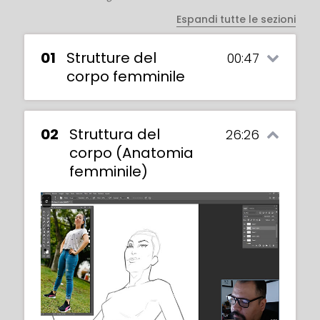
Espandi tutte le sezioni
01
Strutture del
00:47
corpo femminile
02
Struttura del
26:26
corpo (Anatomia
femminile)
In this exercise, we must draw figures in
dynamic poses, in either a formal or a
Toon style.