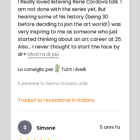
I Really loved listening René Córdova talk. I
am not done with the series yet, But
hearing some of his history (being 30
before deciding to join the art world!) was
very inspring to me as someone who just
started thinking about an art career at 25.
Also... I never thought to start the face by
dr
+
Mostra di più
awing the mouth!! (The face is definitely
one of my worst places right now). He has
Lo consiglio per
Tutti i livelli
some great advice that I would expect
5
persone lo hanno trovato utile
from an art teacher. Thanks! Can't wait to
watch more!
Traduci la recensione in italiano
S
5 anni fa
Simone