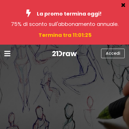
La promo termina oggi!
75% di sconto sull'abbonamento annuale.
Corsi
Termina tra 11:01:24
Libri
Artisti
Accedi
Aiuto
Blog
Chi siamo
Accedi
italiano