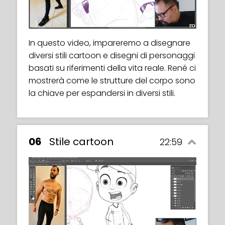
our body structures, leaving a clear
In this video, Rene will teach us his method
structure to build on.
for adding volume to the bodies of our
characters. We will apply the rules of
In questo video, impareremo a disegnare
geometry and anatomy to create solid-
In this video, Rene will give us an exercise
diversi stili cartoon e disegni di personaggi
looking muscles and body parts.
to practise drawing body structures from
basati su riferimenti della vita reale. René ci
three different perspectives.
mostrerà come le strutture del corpo sono
la chiave per espandersi in diversi stili.
06
Stile cartoon
22:59