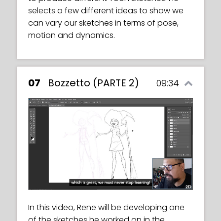
In this video, we will learn how to represent
selects a few different ideas to show we
motion and dynamics in our drawings in a
can vary our sketches in terms of pose,
natural, realistic way. Rene will teach us
motion and dynamics.
how to use dimensions and our own
common sense to produce the desired
results.
07
Bozzetto (PARTE 2)
09:34
In this video, Rene will be developing one
of the sketches he worked on in the