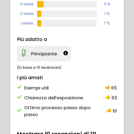
3 stelle
11 %
2 stelle
7 %
1 stelle
7 %
Più adatto a
Principiante
(In base a 111 recensioni)
I più amati
Esempi utili
65
Chiarezza dell'esposizione
63
Ottimo processo passo dopo
61
passo
Mostrare
10
recensioni di
111