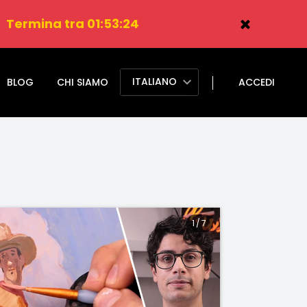
.
Termina tra 01:53:23
ITALIANO
BLOG
CHI SIAMO
ACCEDI
1
/
7