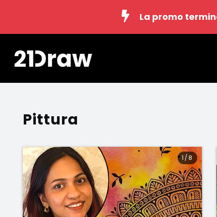
La promo termin
Pittura
1
/
8