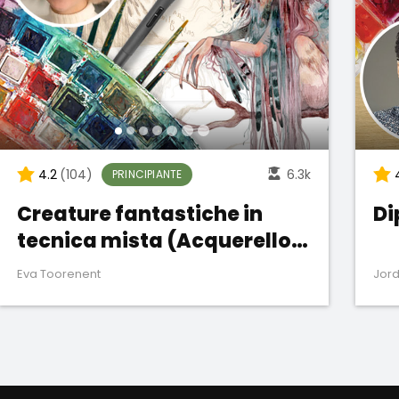
4.2
(104)
6.3k
PRINCIPIANTE
Creature fantastiche in
Di
tecnica mista (Acquerello e
Photoshop)
Eva Toorenent
Jor