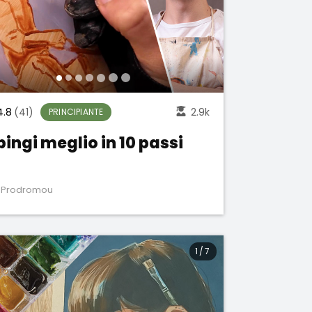
4.8
(41)
2.9k
PRINCIPIANTE
pingi meglio in 10 passi
k Prodromou
1
/
7