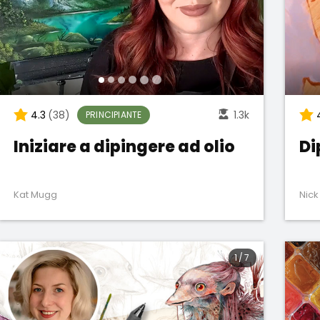
4.3
(38)
1.3k
PRINCIPIANTE
Iniziare a dipingere ad olio
Di
Kat Mugg
Nic
1
/
7