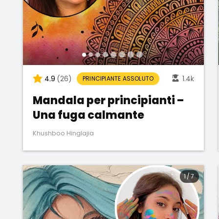
4.9
(26)
1.4k
PRINCIPIANTE ASSOLUTO
Mandala per principianti –
Una fuga calmante
Khushboo Hinglajia
1
/
7