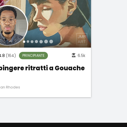
4.8
(164)
6.5k
PRINCIPIANTE
pingere ritratti a Gouache
dan Rhodes