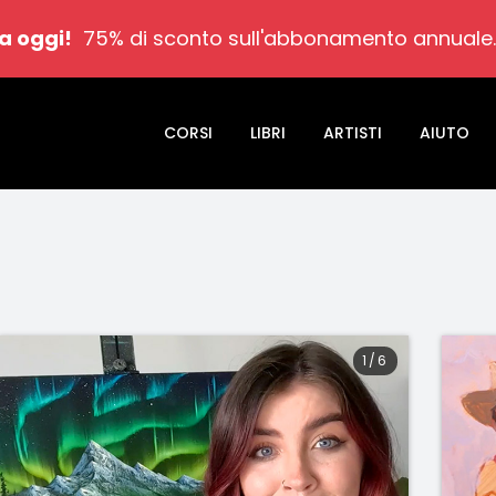
a oggi!
75% di sconto sull'abbonamento annuale
CORSI
LIBRI
ARTISTI
AIUTO
1
/
6