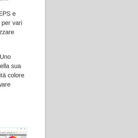
 EPS e
 per vari
izzare
 Uno
ella sua
ità colore
ware