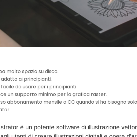
a molto spazio su disco.
adatto ai principianti.
facile da usare per i principianti
sce un supporto minimo per la grafica raster.
so abbonamento mensile a CC quando si ha bisogno solo
rator.
strator è un potente software di illustrazione vetto
gli utenti di creare illustrazioni digitali e opere d’ar