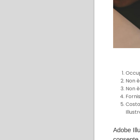
Occup
Non è 
Non è 
Forni
Costo
Illust
Adobe Illu
consente a