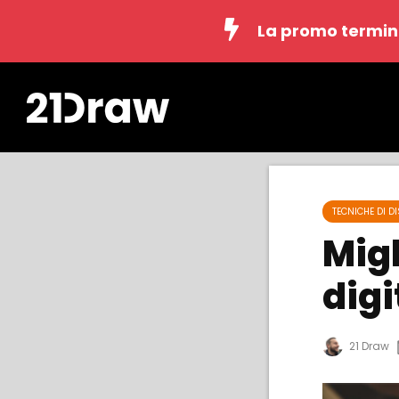
La promo termin
TECNICHE DI D
Migl
digi
21 Draw