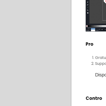
Pro
Gratui
Suppor
Disp
Contro