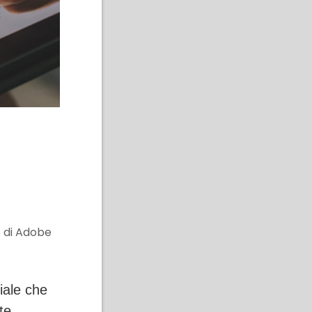
 di Adobe
riale che
te.