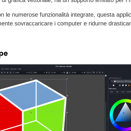
di grafica vettoriale, ha un supporto limitato per i fi
con le numerose funzionalità integrate, questa appli
mente sovraccaricare i computer e ridurne drastica
pe