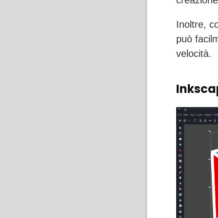
creazione 
Inoltre, 
può facil
velocità.
Inksca