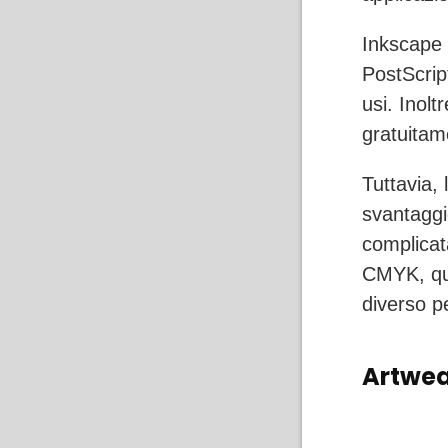
Inkscape 
PostScript
usi. Inolt
gratuitam
Tuttavia,
svantaggi
complicat
CMYK, qui
diverso p
Artwea