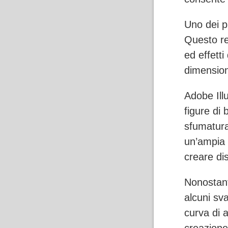
Uno dei pr
Questo re
ed effetti
dimensio
Adobe Illu
figure di 
sfumatura
un’ampia 
creare dis
Nonostant
alcuni sva
curva di 