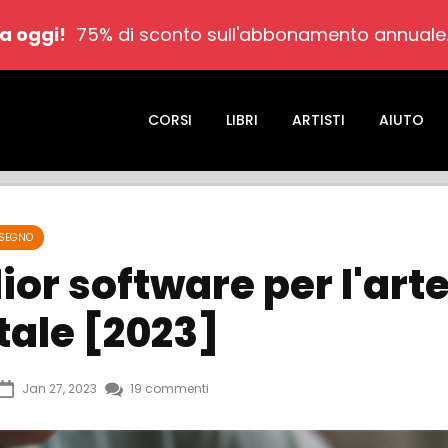
a oggi!
75% di sconto sull'abbonamento annuale
CORSI
LIBRI
ARTISTI
AIUTO
ISEGNO
ior software per l'art
tale [2023]
Jan 27, 2023
19 commenti