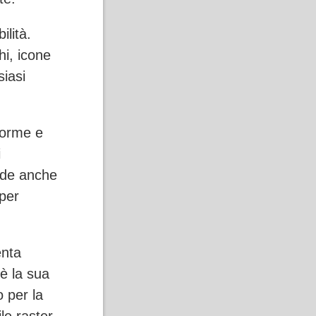
ilità.
hi, icone
siasi
 forme e
i
ude anche
 per
enta
 è la sua
 per la