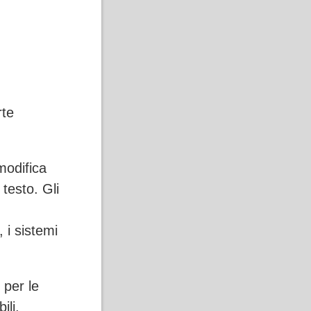
rte
modifica
testo. Gli
 i sistemi
 per le
ili.