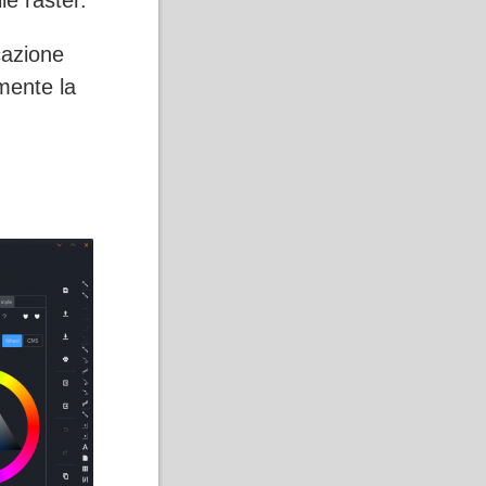
le raster.
cazione
mente la