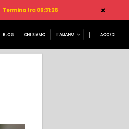
.
Termina tra 06:31:27
ITALIANO
BLOG
CHI SIAMO
ACCEDI
e