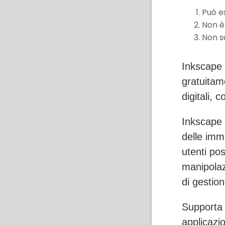
Può es
Non è 
Non s
Inkscape è
gratuitame
digitali,
Inkscape 
delle imm
utenti po
manipolazi
di gestione 
Supporta 
applicazi