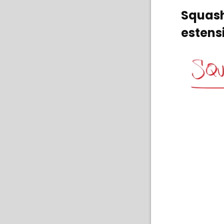
Squash
estens