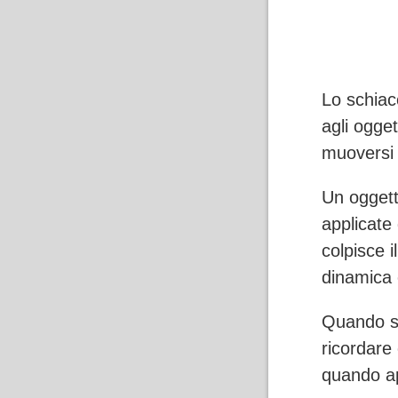
Lo schiac
agli ogge
muoversi 
Un ogget
applicate
colpisce 
dinamica e
Quando si
ricordare
quando ap