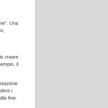
one”. Una
do,
le creare
empio, il
nsazione
dere i
lla fine.