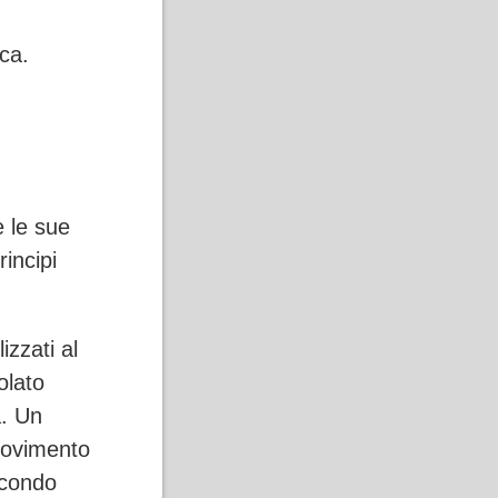
ca.
e le sue
rincipi
izzati al
olato
a. Un
movimento
econdo