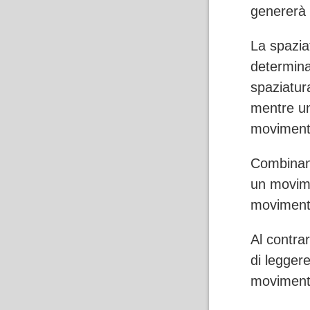
genererà 
La spaziat
determina
spaziatur
mentre un
moviment
Combinand
un movimen
movimento
Al contra
di legger
movimenti