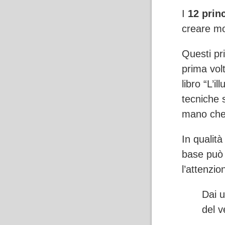
I
12 prin
creare mov
Questi pri
prima vol
libro “L’i
tecniche 
mano che
In qualità
base può 
l’attenzio
Dai u
del 