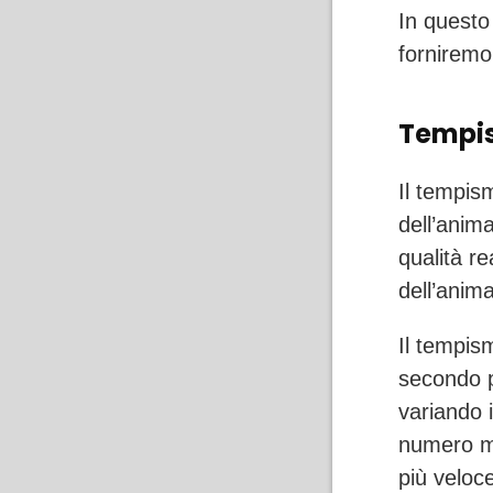
In questo
forniremo
Tempis
Il tempis
dell’anim
qualità re
dell’anim
Il tempism
secondo p
variando 
numero mi
più veloc