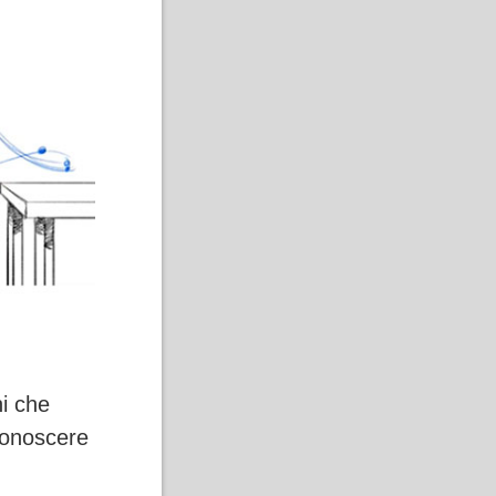
i che
conoscere