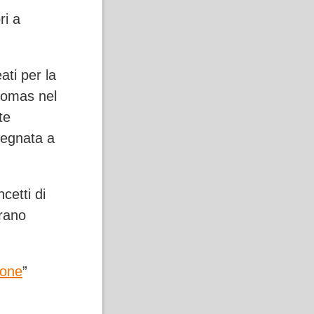
ri a
ati per la
homas nel
te
segnata a
cetti di
urano
ione
”