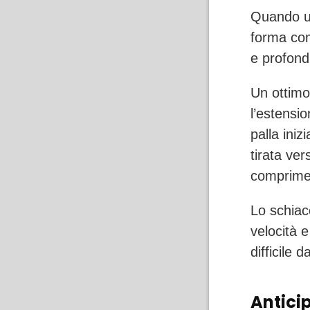
Quando un
forma com
e profond
Un ottimo
l’estensi
palla ini
tirata ver
comprime,
Lo schiac
velocità 
difficile
Antici