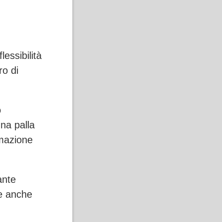
essibilità
ro di
o
na palla
imazione
ante
te anche