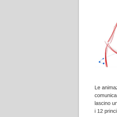
Le animaz
comunicaz
lascino u
i 12 princ