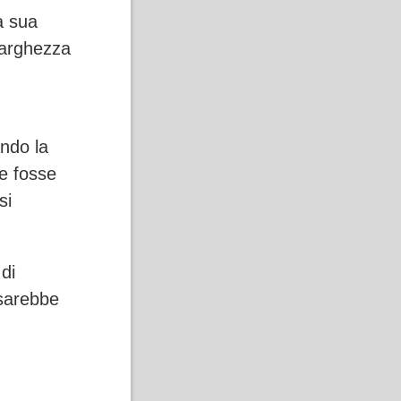
a sua
larghezza
ndo la
se fosse
si
di
 sarebbe