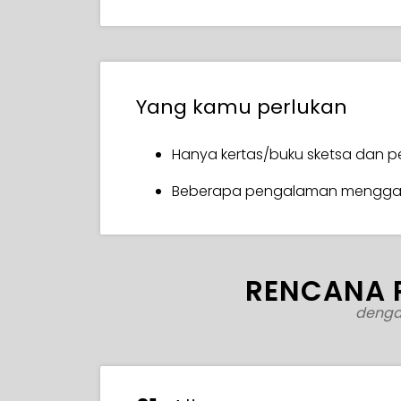
Yang kamu perlukan
Hanya kertas/buku sketsa dan pe
Beberapa pengalaman menggam
RENCANA 
denga