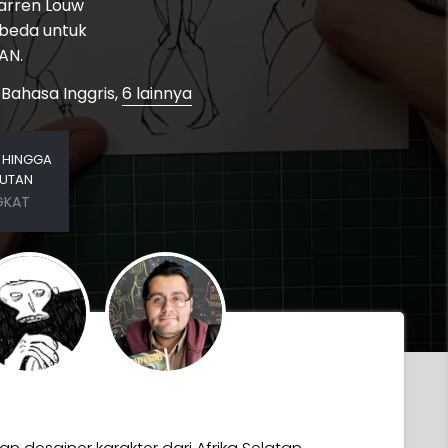
arren Louw
rbeda untuk
AN.
 Bahasa Inggris,
6 lainnya
 HINGGA
JUTAN
GKAT