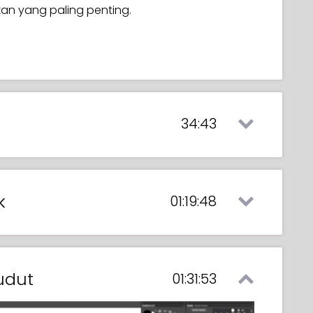
an yang paling penting.
34:43
k
01:19:48
udut
01:31:53