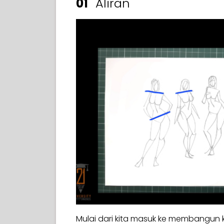
01
Aliran
Mulai dari kita masuk ke membangun k