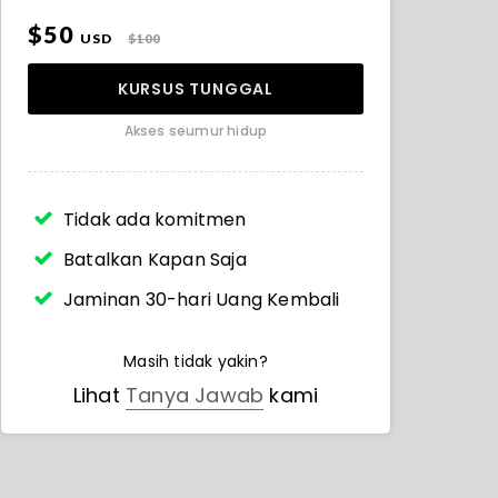
$50
USD
$100
KURSUS TUNGGAL
Akses seumur hidup
Tidak ada komitmen
Batalkan Kapan Saja
Jaminan 30-hari Uang Kembali
Masih tidak yakin?
Lihat
Tanya Jawab
kami