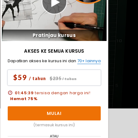
Pratinjau kursus
AKSES KE SEMUA KURSUS
Dapatkan akses ke kursus ini dan
70+ lainnya
$59
$235
/ tahun
/ tahun
01:45:38
tersisa dengan harga ini!
Hemat 75%
MULAI
(termasuk kursus ini)
ATAU