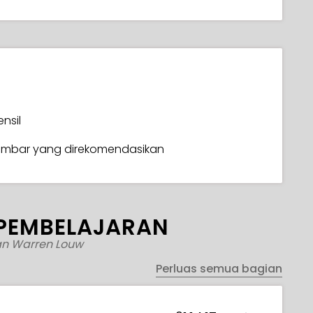
nsil
bar yang direkomendasikan
PEMBELAJARAN
n Warren Louw
Perluas semua bagian