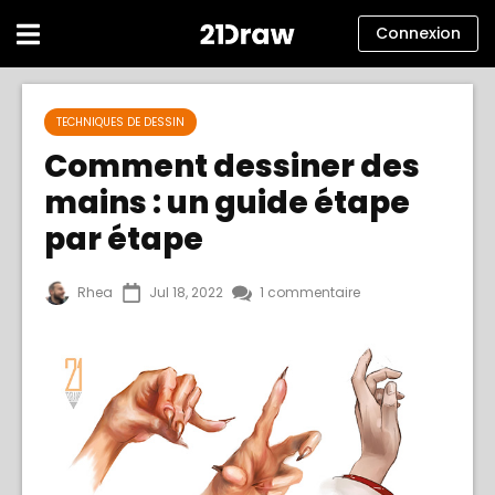
Connexion
Cours
TECHNIQUES DE DESSIN
Livres
Comment dessiner des
mains : un guide étape
Artistes
par étape
Aide
Blog
Rhea
Jul 18, 2022
1 commentaire
À propos
Connexion
Français