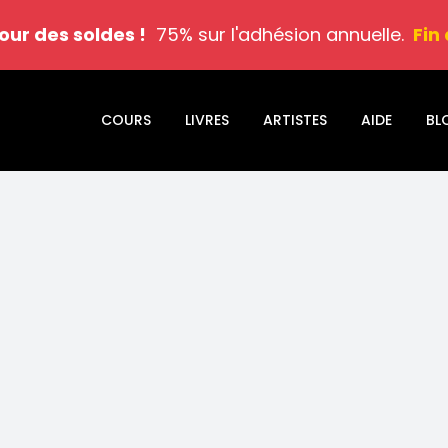
jour des soldes !
75% sur l'adhésion annuelle.
Fin
COURS
LIVRES
ARTISTES
AIDE
BL