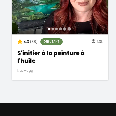
4.3
(38)
1.3k
DÉBUTANT
S'initier à la peinture à
l'huile
Kat Mugg