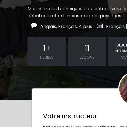
Maîtrisez des techniques de peinture simple
débutants et créez vos propres paysages !
Anglais, Français,
4 plus
Français 
DÉBU
1
+
11
INTERM
HEURES
LEÇONS
NI
Votre instructeur