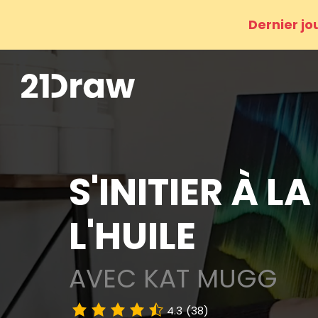
Dernier jo
S'INITIER À L
L'HUILE
AVEC KAT MUGG
4.3
(38)