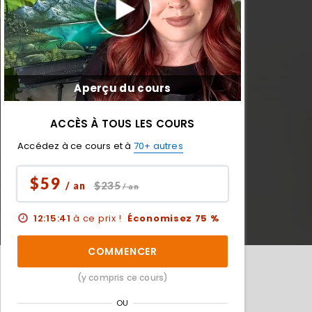
Aperçu du cours
ACCÈS À TOUS LES COURS
Accédez à ce cours et à
70+ autres
$59
$235
/ an
/ an
12:15:39
à ce prix !
Économisez 75 %
COMMENCER
(y compris ce cours)
OU