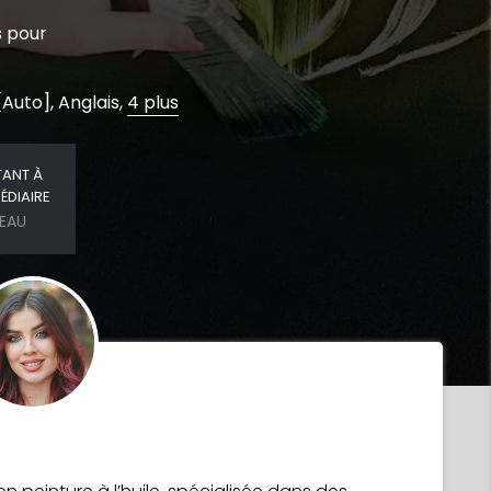
s pour
[Auto], Anglais,
4 plus
TANT À
ÉDIAIRE
VEAU