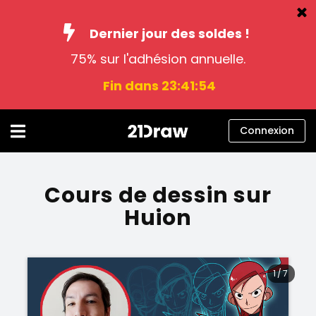
Dernier jour des soldes !
75% sur l'adhésion annuelle.
Cours
Fin dans 23:41:54
Livres
Artistes
Connexion
Aide
Blog
Cours de dessin sur
Huion
À propos
Connexion
1
/
7
Français