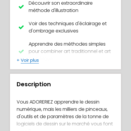
Découvrir son extraordinaire
méthode d'illustration
Voir des techniques d'éclairage et
d'ombrage exclusives
Apprendre des méthodes simples
pour combiner art traditionnel et art
numérique
+
Voir plus
Découvrir les outils de base de
Procreate et quelques astuces de
Description
pro
Recevoir des conseils sur la pensée
Vous ADORERIEZ apprendre le dessin
créative et l'inspiration artistique
numérique, mais les milliers de pinceaux,
d'outils et de paramètres de la tonne de
Voir ses pinceaux et ses outils
logiciels de dessin sur le marché vous font
préférés