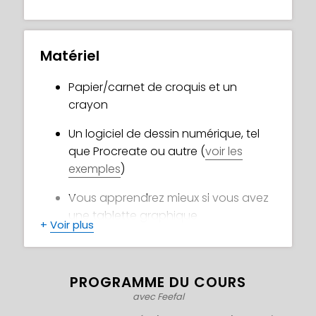
TELLEMENT plus facile après ce cours ! Vous
allez maitriser les savoirs et les techniques
nécessaires pour produire des œuvres
Matériel
magnifiques et attrayantes que vous
pourrez montrer à vos abonnés et à vos
Papier/carnet de croquis et un
amis ! Et en plus, avec cette méthode
crayon
simple et directe, vous allez aussi vous
amuser !
Un logiciel de dessin numérique, tel
que Procreate ou autre (
voir les
exemples
)
Vous apprendrez mieux si vous avez
une tablette graphique
+
Voir plus
Une expérience en dessin est
recommandée
PROGRAMME DU COURS
avec Feefal