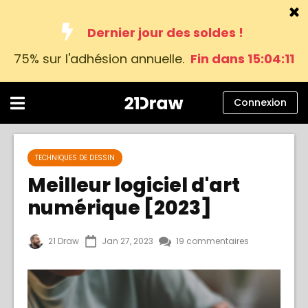
Dernier jour des soldes !
75% sur l'adhésion annuelle.
Cours
Fin dans 15:04:10
Livres
Artistes
Connexion
Aide
Blog
TECHNIQUES DE DESSIN
Meilleur logiciel d'art
À propos
numérique [2023]
Connexion
21 Draw
Jan 27, 2023
19 commentaires
Français