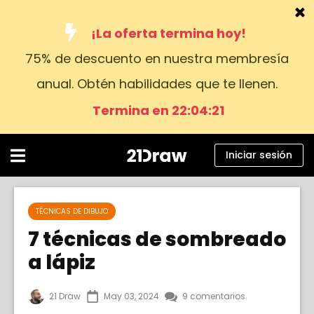
¡La oferta termina hoy!
75% de descuento en nuestra membresía
Cursos
anual. Obtén habilidades que te llenen.
Libros
Termina en 22:04:20
Artistas
Ayuda
Iniciar sesión
Blog
Sobre nosotros
TÉCNICAS DE DIBUJO
7 técnicas de sombreado
Iniciar sesión
a lápiz
Español
21 Draw
May 03, 2024
9 comentarios