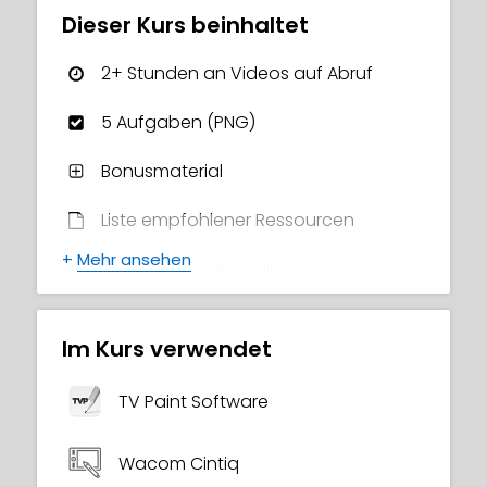
neu erworbenen Fähigkeiten sofort zu
Dieser Kurs beinhaltet
üben!
2+ Stunden an Videos auf Abruf
Entdecke selbst, dass „es keine bessere
Belohnung gibt, als zu sehen, wie deine
5 Aufgaben (PNG)
Kunstwerke vor deinen Augen lebendig
Bonusmaterial
werden“ (wie Tom sagt)! Bereit,
einzutauchen? 🙂
Liste empfohlener Ressourcen
Hinweis: Dieser Kurs verwendet 2D-
+
Mehr ansehen
Zertifikat des Abschlusses
Animation, aber die Prinzipien gelten auch
für CG (3D) Animation und Stop-Motion
(Puppen-) Animation.
Im Kurs verwendet
TV Paint Software
Wacom Cintiq