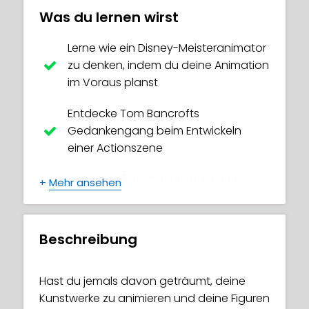
Was du lernen wirst
Lerne wie ein Disney-Meisteranimator
zu denken, indem du deine Animation
im Voraus planst
Entdecke Tom Bancrofts
Gedankengang beim Entwickeln
einer Actionszene
Lerne die 12 Animationsprinzipien und
+
Mehr ansehen
Beispiele für jedes kennen
Welche verschiedenen Arten von
Beschreibung
Animationen und wichtige
Animationstermine gibt es
Hast du jemals davon geträumt, deine
Finde den Unterschied zwischen
Kunstwerke zu animieren und deine Figuren