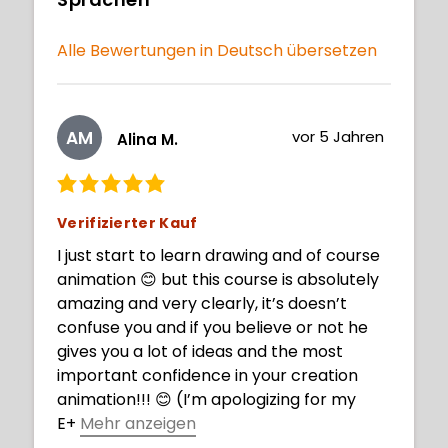
Lernerfolg hängt natürlich von den
eigenen Zeichenkünsten und der Fähigkeit
Alle Bewertungen in Deutsch übersetzen
ab, konsistent zu zeichnen. Bancroft
bietet verständliche Anleitungen, die man
auch ausdrucken kann. Es macht einfach
AM
vor 5 Jahren
Spass, den Bancroft-Brüdern zuzuschauen
Alina M.
und von ihnen zu lernen. Sie sind
inspirierende Lehrer, die ihre Leidenschaft
für das Zeichnen und Animation mit
Verifizierter Kauf
anderen teilen. Was man noch verbessern
I just start to learn drawing and of course
kann ist die Tonqualität zwischen einzelner
animation 😊 but this course is absolutely
Videos. Bei einigen musste ich leiser /
amazing and very clearly, it’s doesn’t
lauter stellen, da die Abmischung nicht
confuse you and if you believe or not he
richtig war. Das ist aber auch schon das
gives you a lot of ideas and the most
einzige grobe Negativerlebnis. Bleibt nur
important confidence in your creation
noch zu sagen: Hakuna Matata!
animation!!! 😊 (I’m apologizing for my
E
+
Mehr anzeigen