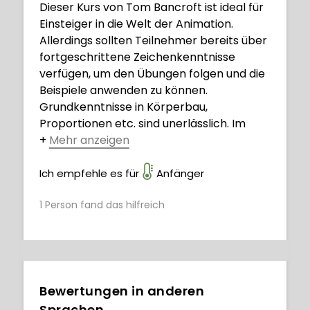
Dieser Kurs von Tom Bancroft ist ideal für
Einsteiger in die Welt der Animation.
Allerdings sollten Teilnehmer bereits über
fortgeschrittene Zeichenkenntnisse
verfügen, um den Übungen folgen und die
Beispiele anwenden zu können.
Grundkenntnisse in Körperbau,
Proportionen etc. sind unerlässlich. Im
+
Mehr anzeigen
Gegensatz zu vielen anderen Tutorials
konzentriert sich Bancrofts Kurs auf die
Ich empfehle es für
Anfänger
klassische Zeichenanimation und nicht auf
1
Person fand das hilfreich
computergenerierte Vektor- oder
Rastergrafiken (wie in Animate). Der Kurs
ist perfekt, um die Grundprinzipien der
Animation zu verstehen und zu
verinnerlichen. Anhand von Beispielen
lernen Teilnehmer, einfache
Bewertungen in anderen
Zeichenanimationen zu erstellen. Der
Sprachen