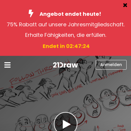
Angebot endet heute!
75% Rabatt auf unsere Jahresmitgliedschaft.
Kurse
Erhalte Fähigkeiten, die erfüllen.
Bücher
Endet in 02:47:23
Künstler
Hilfe
Anmelden
Blog
Über uns
Anmelden
Deutsch