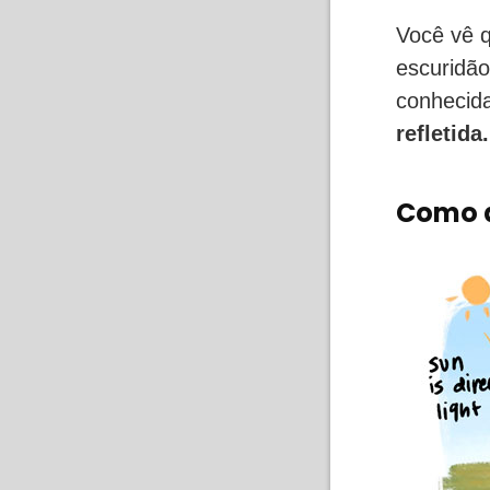
Você vê q
escuridã
conheci
refletida.
Como a