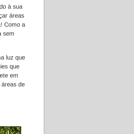
do à sua
çar áreas
a! Como a
ra sem
ma luz que
cies que
lete em
s áreas de