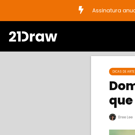
Assinatura anu
DICAS DE ARTE
Dom
que
Bree Lee