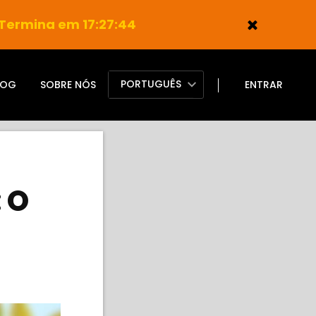
Termina em 17:27:43
PORTUGUÊS
LOG
SOBRE NÓS
ENTRAR
 O