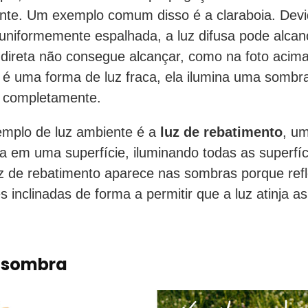
nte. Um exemplo comum disso é a claraboia. Devi
uniformemente espalhada, a luz difusa pode alcan
 direta não consegue alcançar, como na foto acim
a é uma forma de luz fraca, ela ilumina uma somb
a completamente.
emplo de luz ambiente é a
luz de rebatimento
, u
ia em uma superfície, iluminando todas as superfí
uz de rebatimento aparece nas sombras porque ref
es inclinadas de forma a permitir que a luz atinja a
 sombra