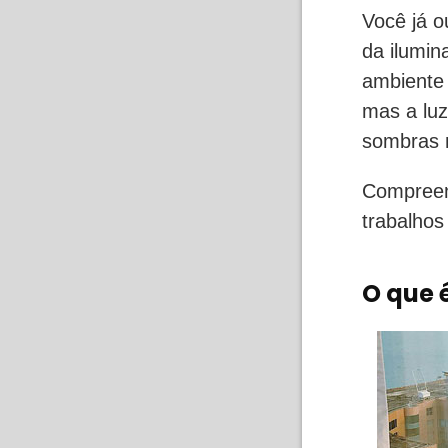
Você já o
da ilumi
ambiente 
mas a lu
sombras 
Compreend
trabalhos
O que 