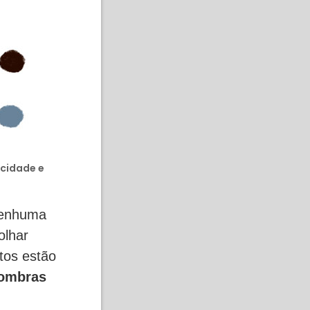
cidade e
nenhuma
olhar
tos estão
ombras