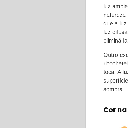
luz ambie
natureza 
que a luz
luz difus
eliminá-l
Outro ex
ricochete
toca. A l
superfíci
sombra.
Cor na