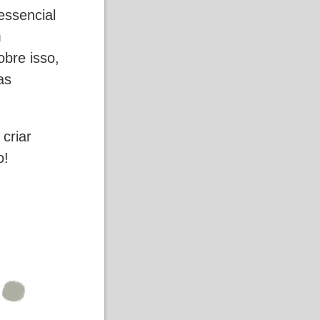
essencial
m
bre isso,
as
criar
o!