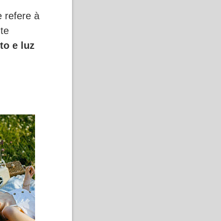
 refere à
te
to e luz