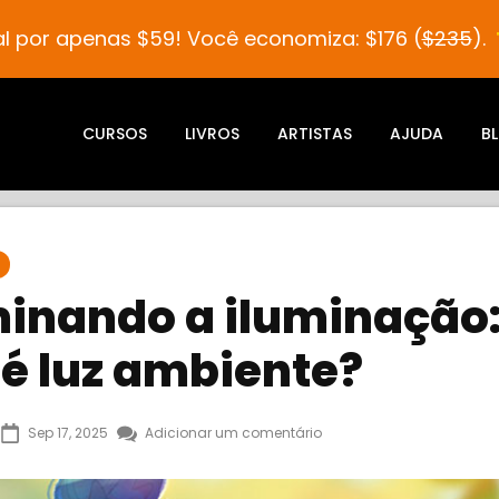
al por apenas $59! Você economiza: $176 (
$235
).
CURSOS
LIVROS
ARTISTAS
AJUDA
B
inando a iluminação:
 é luz ambiente?
Sep 17, 2025
Adicionar um comentário