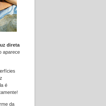
luz direta
ão aparece
erfícies
z
la é
tamente!
orme da