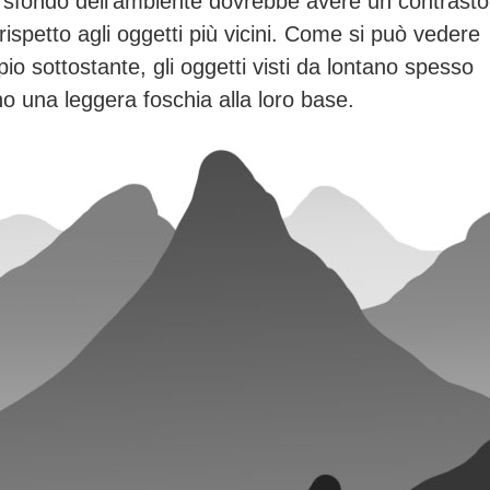
lo sfondo dell’ambiente dovrebbe avere un contrast
 rispetto agli oggetti più vicini. Come si può vedere
io sottostante, gli oggetti visti da lontano spesso
o una leggera foschia alla loro base.