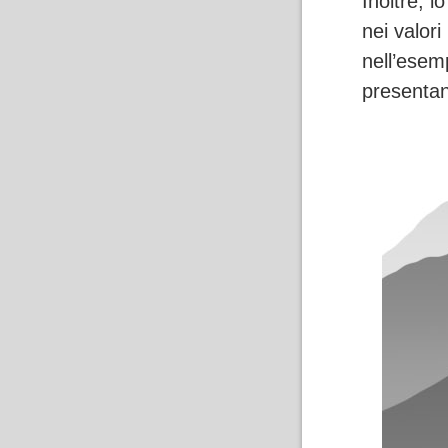
Inoltre, 
nei valori
nell’esemp
presentan