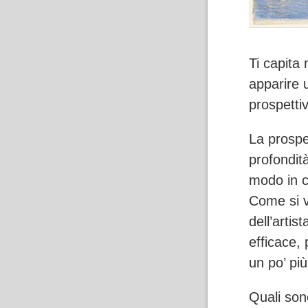
Ti capita 
apparire u
prospetti
La prospet
profondità
modo in cu
Come si v
dell’artis
efficace,
un po’ pi
Quali son