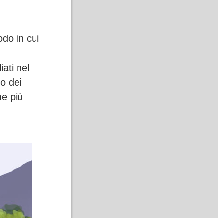
odo in cui
ati nel
mo dei
me più