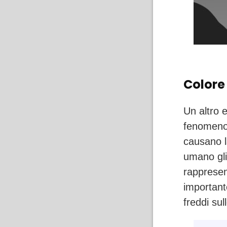
Colore
Un altro e
fenomeno 
causano l
umano gli 
rappresen
importante
freddi sul