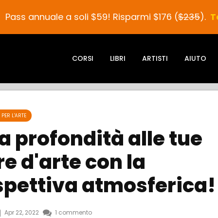
!
Pass annuale a soli $59! Risparmi $176 (
$235
).
T
CORSI
LIBRI
ARTISTI
AIUTO
PER L'ARTE
 profondità alle tue
e d'arte con la
spettiva atmosferica!
Apr 22, 2022
1 commento