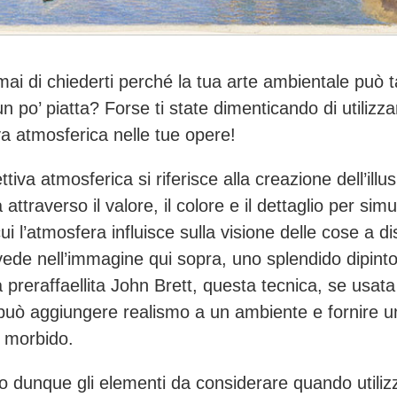
mai di chiederti perché la tua arte ambientale può t
n po’ piatta? Forse ti state dimenticando di utilizza
va atmosferica nelle tue opere!
tiva atmosferica si riferisce alla creazione dell’illus
 attraverso il valore, il colore e il dettaglio per simul
i l’atmosfera influisce sulla visione delle cose a d
ede nell’immagine qui sopra, uno splendido dipint
ta preraffaellita John Brett, questa tecnica, se usat
 può aggiungere realismo a un ambiente e fornire u
ù morbido.
o dunque gli elementi da considerare quando utilizz