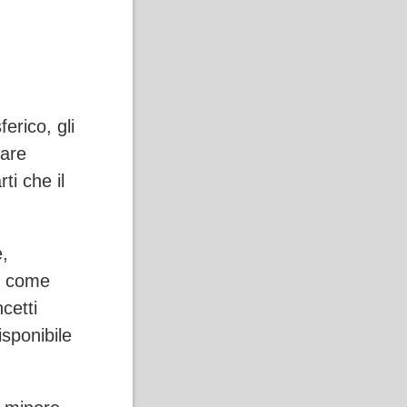
erico, gli
eare
ti che il
,
e come
cetti
isponibile
.