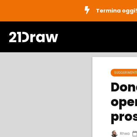
Termina oggi
SUGGERIMENTI 
Dona
oper
pro
Rhea