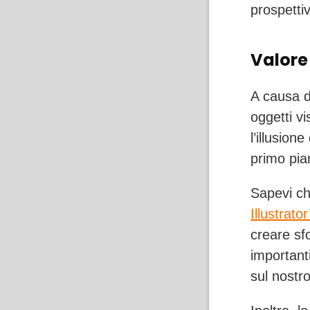
prospetti
Valore
A causa de
oggetti vi
l’illusion
primo pian
Sapevi ch
Illustrat
creare sfo
importanti
sul nostro