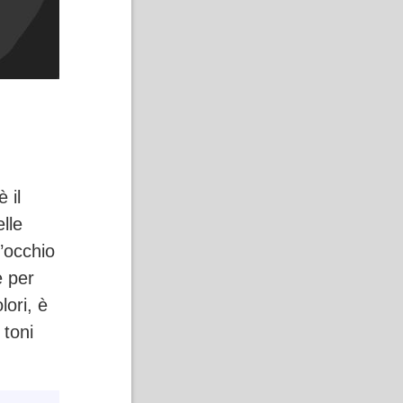
 il
lle
l’occhio
e per
lori, è
 toni