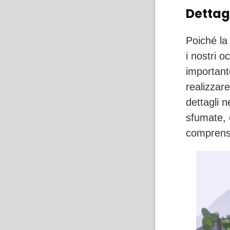
Dettag
Poiché la
i nostri 
important
realizzare
dettagli n
sfumate, c
comprensib