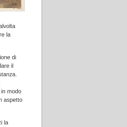
alvolta
re la
ione di
are il
istanza.
o
a in modo
n aspetto
i la