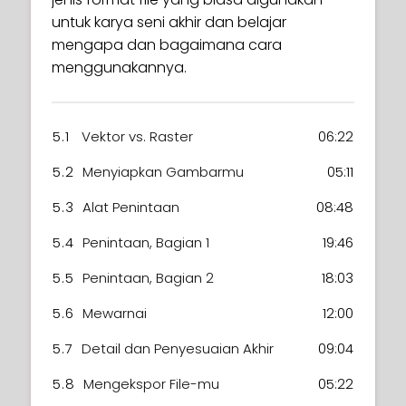
untuk karya seni akhir dan belajar
mengapa dan bagaimana cara
menggunakannya.
5.1
Vektor vs. Raster
06:22
5.2
Menyiapkan Gambarmu
05:11
5.3
Alat Penintaan
08:48
5.4
Penintaan, Bagian 1
19:46
5.5
Penintaan, Bagian 2
18:03
5.6
Mewarnai
12:00
5.7
Detail dan Penyesuaian Akhir
09:04
5.8
Mengekspor File-mu
05:22