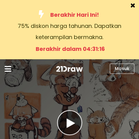
Berakhir Hari Ini!
75% diskon harga tahunan. Dapatkan
Kursus
keterampilan bermakna.
Buku
Berakhir dalam 04:31:15
Seniman
Bantuan
Masuk
Blog
Tentang kami
Masuk
Bahasa
Indonesia