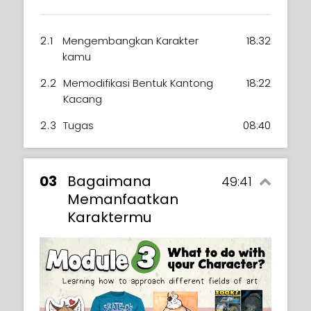
2.1
Mengembangkan Karakter
18:32
kamu
2.2
Memodifikasi Bentuk Kantong
18:22
Kacang
2.3
Tugas
08:40
03
Bagaimana
49:41
Memanfaatkan
Karaktermu