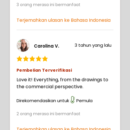
3
orang merasa ini bermanfaat
Terjemahkan ulasan ke Bahasa Indonesia
3 tahun yang lalu
Carolina V.
Pembelian Terverifikasi
Love it! Everything, from the drawings to
the commercial perspective.
Direkomendasikan untuk
Pemula
2
orang merasa ini bermanfaat
Terjemahkan ulasan ke Bahasa Indonesia