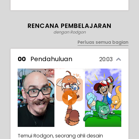
RENCANA PEMBELAJARAN
dengan Rodgon
Perluas semua bagian
00
Pendahuluan
20:03
Play
Temui Rodgon, seorang ahli desain