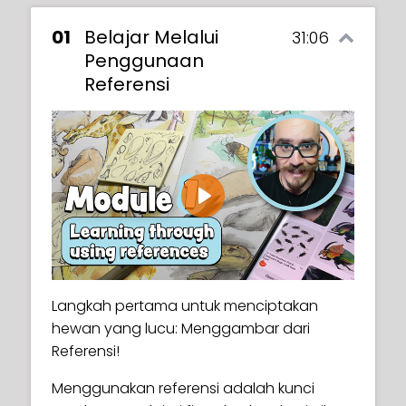
01
Belajar Melalui
31:06
Penggunaan
Referensi
Play
Langkah pertama untuk menciptakan
hewan yang lucu: Menggambar dari
Referensi!
Menggunakan referensi adalah kunci