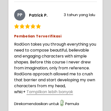
PP
3 tahun yang lalu
Patrick P.
Pembelian Terverifikasi
RodGon takes you through everything you
need to compose beautiful, believable
and engaging characters with simple
shapes. Before this course I never drew
from imagination, only from reference.
RodGons approach allowed me to crush
that barrier and start developing my own
characters from my head,
whic
+
Tampilkan lebih banyak
h is SO REWARDING!
Direkomendasikan untuk
Pemula