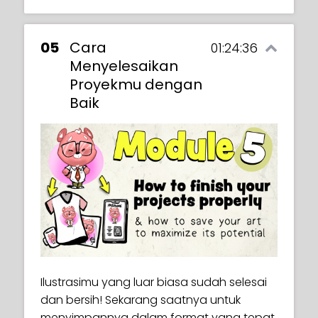
05
Cara
01:24:36
Menyelesaikan
Proyekmu dengan
Baik
Ilustrasimu yang luar biasa sudah selesai
dan bersih! Sekarang saatnya untuk
menyimpannya dalam format yang tepat.