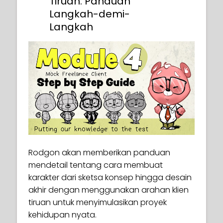
Tiruan: Panduan
Langkah-demi-
Langkah
Rodgon akan memberikan panduan
mendetail tentang cara membuat
karakter dari sketsa konsep hingga desain
akhir dengan menggunakan arahan klien
tiruan untuk menyimulasikan proyek
kehidupan nyata.