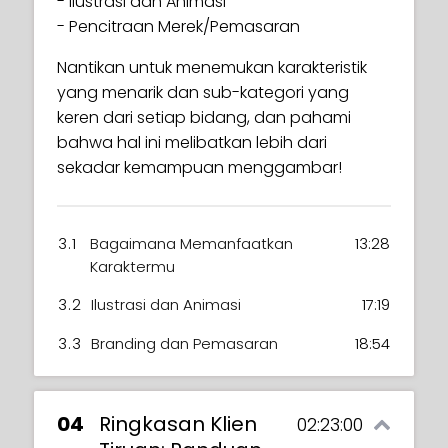
- Ilustrasi dan Animasi
- Pencitraan Merek/Pemasaran
Nantikan untuk menemukan karakteristik
yang menarik dan sub-kategori yang
keren dari setiap bidang, dan pahami
bahwa hal ini melibatkan lebih dari
sekadar kemampuan menggambar!
3.1
Bagaimana Memanfaatkan
13:28
Karaktermu
3.2
Ilustrasi dan Animasi
17:19
3.3
Branding dan Pemasaran
18:54
04
Ringkasan Klien
02:23:00