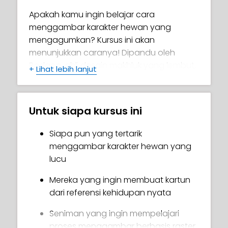
tokoh
Apakah kamu ingin belajar cara
Teknik sederhana untuk membuat
menggambar karakter hewan yang
pakaian dan aksesori
mengagumkan? Kursus ini akan
menunjukkan caranya! Dipandu oleh
Cara menggunakan Adobe
Rodgon, ahli desain makhluk yang lembut,
+
Lihat lebih lanjut
Photoshop untuk menggambar
kursus ini akan mengajarkan kamu cara
berbasis raster
menggambar hewan kartun yang sangat
lucu dari awal dan menyempurnakannya
Cara menggunakan Adobe Illustrator
Untuk siapa kursus ini
menjadi karya yang dapat kamu bagikan
untuk menggambar berbasis vektor
kepada dunia!
Siapa pun yang tertarik
Pelajari teknik menggambar
menggambar karakter hewan yang
Jika kamu sudah menjadi seniman yang
serbaguna untuk membuat karakter
lucu
sudah bekerja, Rodgon juga akan
apa pun terlihat imut dan gemuk
menunjukkan kepada kamu cara
Mereka yang ingin membuat kartun
meningkatkan nilai kamu kepada pemberi
Alat dan teknik praktis untuk
dari referensi kehidupan nyata
kerja dan klien di pasar global yang
meningkatkan ilustrasi digital dan alur
sangat besar untuk seni hewan yang lucu.
Seniman yang ingin mempelajari
kerja kamu
Dunia adalah milik kamu (terutama jika
proses menggambar berbasis raster