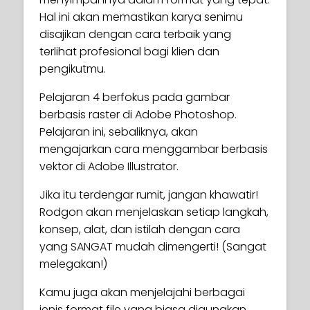
Hal ini akan memastikan karya senimu
disajikan dengan cara terbaik yang
terlihat profesional bagi klien dan
pengikutmu.
Pelajaran 4 berfokus pada gambar
berbasis raster di Adobe Photoshop.
Pelajaran ini, sebaliknya, akan
mengajarkan cara menggambar berbasis
vektor di Adobe Illustrator.
Jika itu terdengar rumit, jangan khawatir!
Rodgon akan menjelaskan setiap langkah,
konsep, alat, dan istilah dengan cara
yang SANGAT mudah dimengerti! (Sangat
melegakan!)
Kamu juga akan menjelajahi berbagai
jenis format file yang biasa digunakan