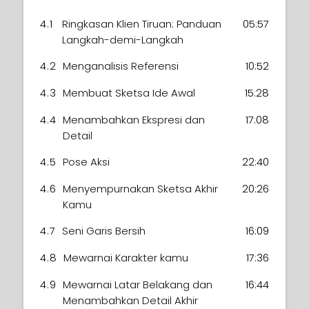
4.1
Ringkasan Klien Tiruan: Panduan
05:57
Langkah-demi-Langkah
4.2
Menganalisis Referensi
10:52
4.3
Membuat Sketsa Ide Awal
15:28
4.4
Menambahkan Ekspresi dan
17:08
Detail
4.5
Pose Aksi
22:40
4.6
Menyempurnakan Sketsa Akhir
20:26
Kamu
4.7
Seni Garis Bersih
16:09
4.8
Mewarnai Karakter kamu
17:36
4.9
Mewarnai Latar Belakang dan
16:44
Menambahkan Detail Akhir