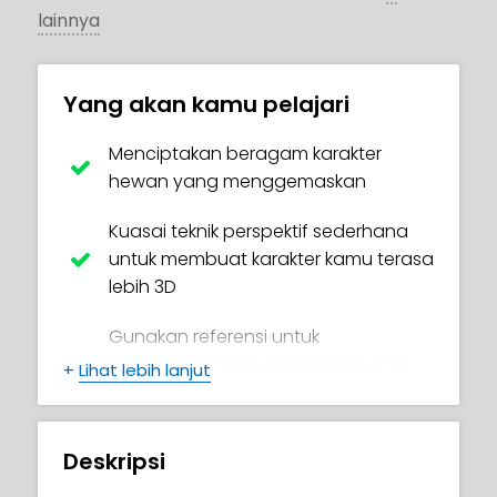
lainnya
Yang akan kamu pelajari
Menciptakan beragam karakter
hewan yang menggemaskan
Kuasai teknik perspektif sederhana
untuk membuat karakter kamu terasa
lebih 3D
Gunakan referensi untuk
menggambarkan karakteristik dan
+
Lihat lebih lanjut
fitur hewan secara akurat
Gambarlah pose dinamis yang
Deskripsi
mengekspresikan kepribadian sang