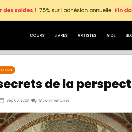
r des soldes !
75% sur l'adhésion annuelle.
Fin da
COURS
LIVRES
ARTISTES
AIDE
BL
E DESSIN
secrets de la perspect
Sep 05, 2023
13 commentaires