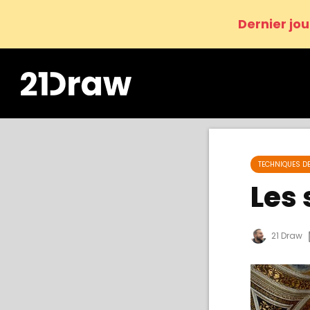
Dernier jou
TECHNIQUES D
Les 
21 Draw