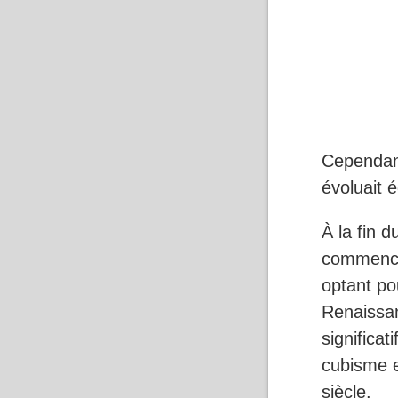
Cependant,
évoluait 
À la fin 
commencé 
optant po
Renaissa
significat
cubisme 
siècle.