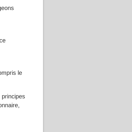
ngeons
nce
ompris le
 principes
onnaire,