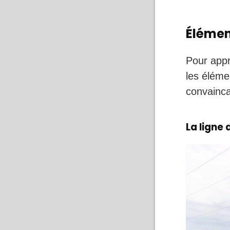
Élémen
Pour appr
les éléme
convainca
La ligne 