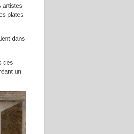
 artistes
es plates
aient dans
s des
créant un