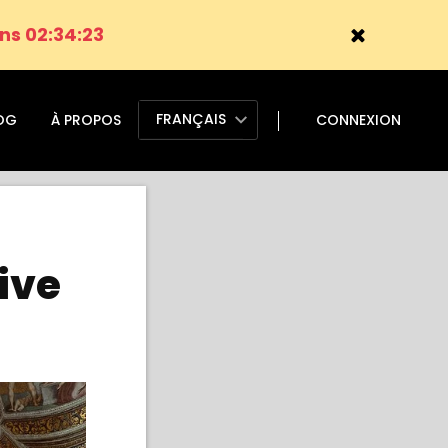
ns 02:34:22
FRANÇAIS
OG
À PROPOS
CONNEXION
ive