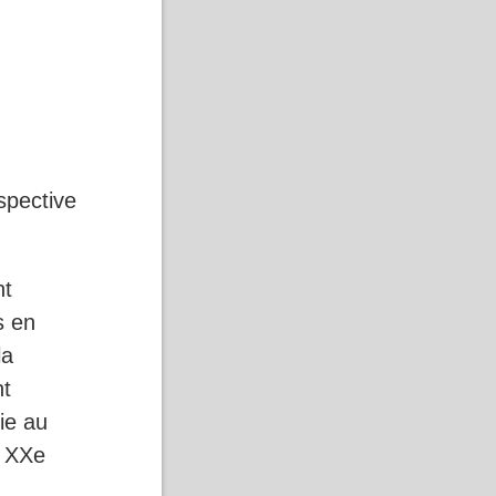
rspective
nt
s en
la
nt
oie au
u XXe