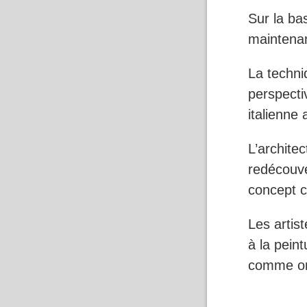
Sur la ba
maintenan
La techni
perspecti
italienne
L’architec
redécouve
concept ce
Les artis
à la peint
comme on 