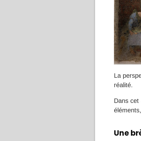
La perspec
réalité.
Dans cet 
éléments,
Une brè