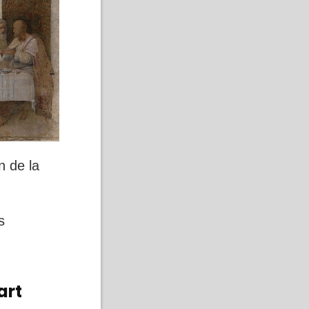
n de la
s
art