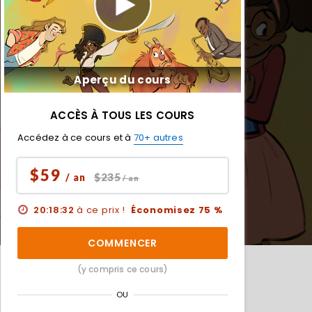
Aperçu du cours
ACCÈS À TOUS LES COURS
Accédez à ce cours et à
70+ autres
$59
$235
/ an
/ an
20:18:31
à ce prix !
Économisez 75 %
COMMENCER
(y compris ce cours)
OU