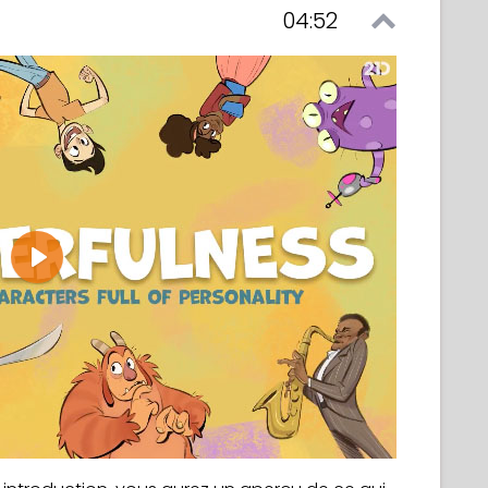
04:52
Play