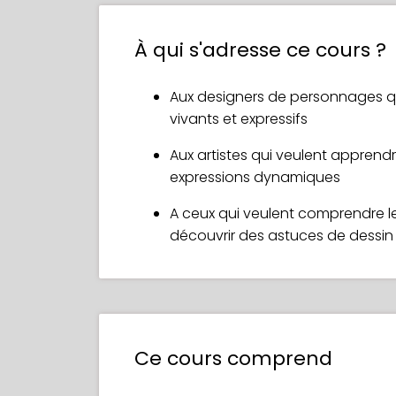
Pour découvrir comment un artiste pr
À qui s'adresse ce cours ?
captivant ! Kenneth explore les conce
expressives, une gestuelle et des expr
pratiques pour dessiner des mains à l
Aux designers de personnages q
d'étirement, l'anatomie du visage, co
vivants et expressifs
encore !
Aux artistes qui veulent apprend
À la fin du cours, vous verrez comme
expressions dynamiques
votre propre travail en suivant la dé
A ceux qui veulent comprendre 
personnage unique, tout en expliqua
découvrir des astuces de dessin
apprentissage !
Ce cours comprend