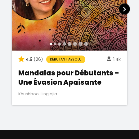
4.9
(26)
1.4k
DÉBUTANT ABSOLU
Mandalas pour Débutants –
Une Évasion Apaisante
Khushboo Hinglajia