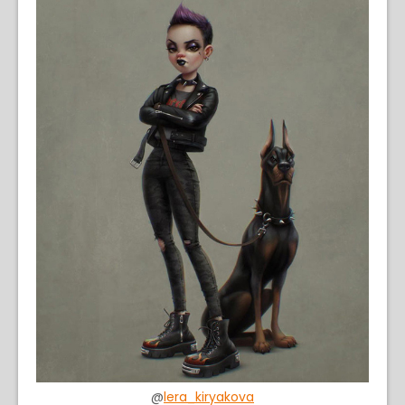
@
lera_kiryakova