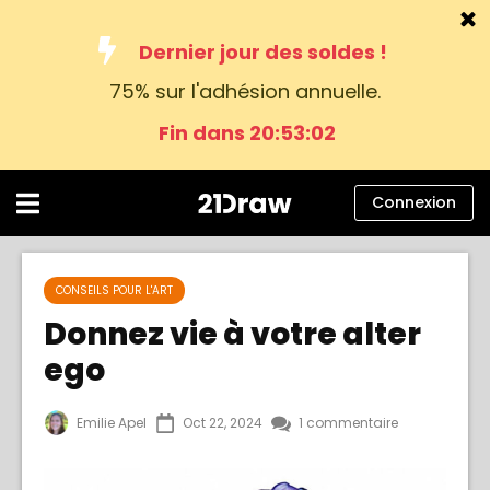
Dernier jour des soldes !
75
% sur l'adhésion annuelle.
Cours
Fin dans 20:53:01
Livres
Artistes
Connexion
Aide
Blog
CONSEILS POUR L'ART
Donnez vie à votre alter
À propos
ego
Connexion
Emilie Apel
Oct 22, 2024
1 commentaire
Français