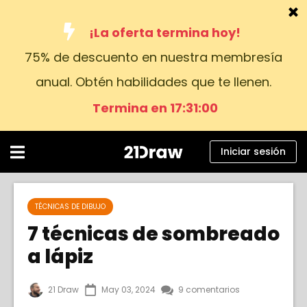
¡La oferta termina hoy!
75% de descuento en nuestra membresía
Cursos
anual. Obtén habilidades que te llenen.
Libros
Termina en 17:30:59
Artistas
Ayuda
Iniciar sesión
Blog
Sobre nosotros
TÉCNICAS DE DIBUJO
7 técnicas de sombreado
Iniciar sesión
a lápiz
Español
21 Draw
May 03, 2024
9 comentarios