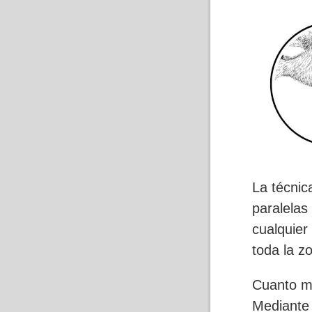
La técnic
paralelas
cualquier
toda la 
Cuanto má
Mediante 