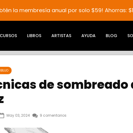
btén la membresía anual por solo $59! Ahorras: $1
CURSOS
LIBROS
ARTISTAS
AYUDA
BLOG
SO
IBUJO
écnicas de sombreado 
z
May 03, 2024
9 comentarios