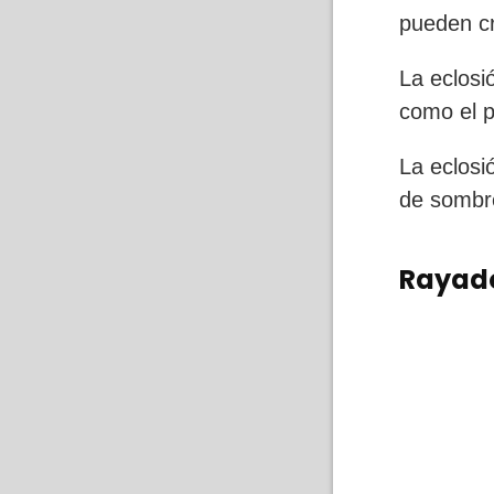
pueden cr
La eclosió
como el p
La eclosi
de sombr
Rayad