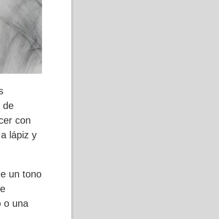
s
n de
cer con
a lápiz y
de un tono
se
o o una