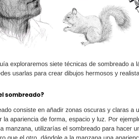
uía exploraremos siete técnicas de sombreado a lá
es usarlas para crear dibujos hermosos y realista
 el sombreado?
ado consiste en añadir zonas oscuras y claras a u
r la apariencia de forma, espacio y luz. Por ejemplo
na manzana, utilizarías el sombreado para hacer u
o que el otro, dándole a la manzana una aparienc