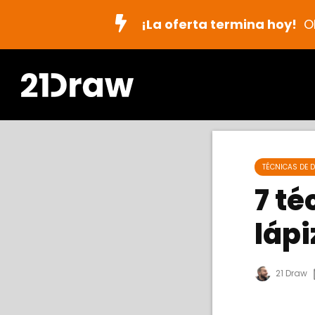
¡La oferta termina hoy!
O
TÉCNICAS DE D
7 t
lápi
21 Draw