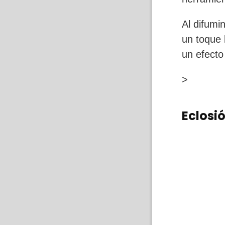
Al difumi
un toque 
un efecto
>
Eclosi