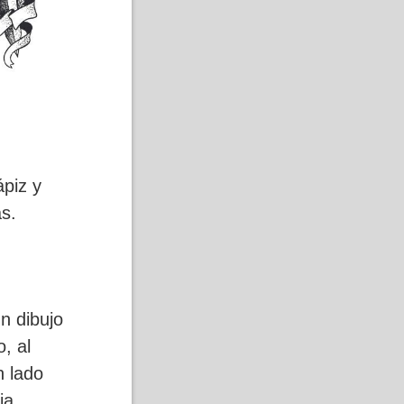
piz y
s.
n dibujo
, al
n lado
ia