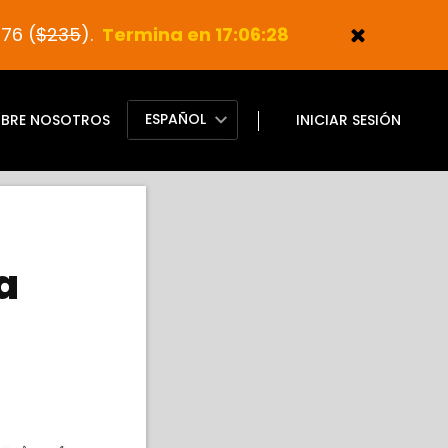
76 (
$235
).
Termina en 17:06:27
ESPAÑOL
BRE NOSOTROS
INICIAR SESIÓN
a