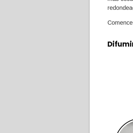
redondead
Comencem
Difumi