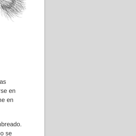
eas
rse en
me en
mbreado.
do se