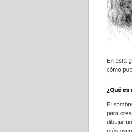
En esta g
cómo pued
¿Qué es
El sombre
para crea
dibujar u
más oscur