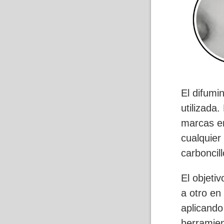
El difumi
utilizada
marcas en
cualquier
carboncill
El objeti
a otro en
aplicando
herramien