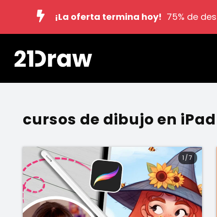
¡La oferta termina hoy!
75% de des
cursos de dibujo en iPad
1
/
7