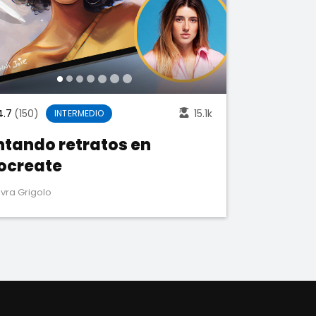
4.7
(150)
15.1k
INTERMEDIO
ntando retratos en
ocreate
vra Grigolo