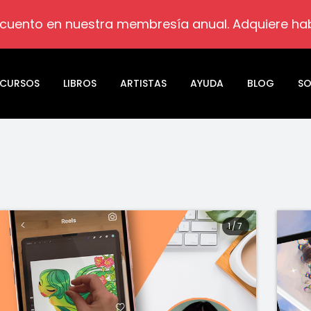
cuento en nuestra membresía anual. Adquiere habi
CURSOS
LIBROS
ARTISTAS
AYUDA
BLOG
SO
1
/
7