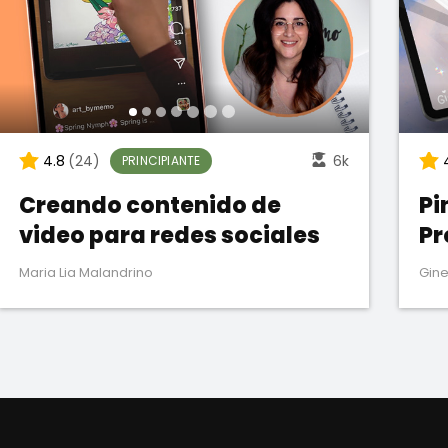
4.8
(24)
6k
PRINCIPIANTE
Creando contenido de
Pi
video para redes sociales
Pr
Maria Lia Malandrino
Gine