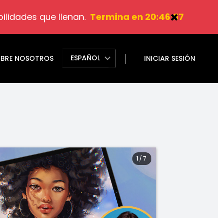
lidades que llenan.
Termina en 20:46:56
ESPAÑOL
BRE NOSOTROS
INICIAR SESIÓN
1
/
7