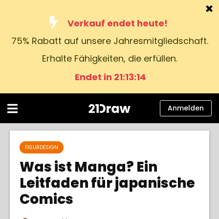
Verkauf endet heute!
75% Rabatt auf unsere Jahresmitgliedschaft.
Kurse
Erhalte Fähigkeiten, die erfüllen.
Bücher
Endet in 21:13:13
Künstler
Hilfe
Anmelden
Blog
Über uns
FIGURDESIGN
Was ist Manga? Ein
Anmelden
Leitfaden für japanische
Comics
Deutsch