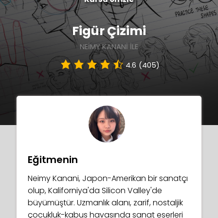
Figür Çizimi
NEIMY KANANI ILE
4.6
(405)
Eğitmenin
Neimy Kanani, Japon-Amerikan bir sanatçı
olup, Kaliforniya'da Silicon Valley'de
büyümüştür. Uzmanlık alanı, zarif, nostaljik
çocukluk-kabus havasında sanat eserleri