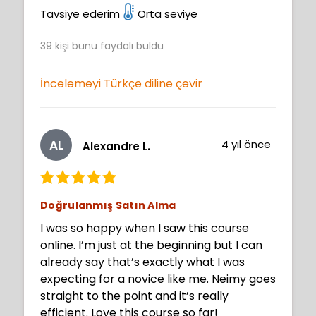
This course will be very beneficial getting
Tavsiye ederim
Orta seviye
to improve my art journey. BTW I am 73
39
kişi bunu faydalı buldu
years old and believe you are never to old
to play with art and create. Thank you
Neimy well done.
İncelemeyi Türkçe diline çevir
AL
4 yıl önce
Alexandre L.
Doğrulanmış Satın Alma
I was so happy when I saw this course
online. I’m just at the beginning but I can
already say that’s exactly what I was
expecting for a novice like me. Neimy goes
straight to the point and it’s really
efficient. Love this course so far!