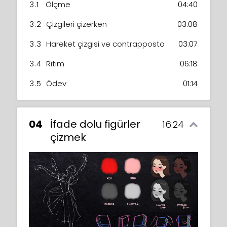
3.1
Ölçme
04:40
3.2
Çizgileri çizerken
03:08
3.3
Hareket çizgisi ve contrapposto
03:07
3.4
Ritim
06:18
3.5
Ödev
01:14
04
İfade dolu figürler
16:24
çizmek