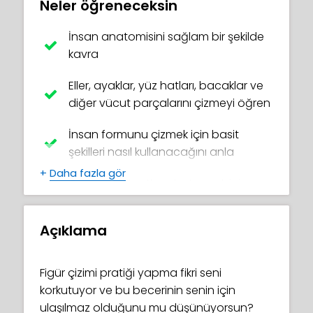
Neler öğreneceksin
İnsan anatomisini sağlam bir şekilde
kavra
Eller, ayaklar, yüz hatları, bacaklar ve
diğer vücut parçalarını çizmeyi öğren
İnsan formunu çizmek için basit
şekilleri nasıl kullanacağını anla
+
Daha fazla gör
Gerçekçi vücutlar oluşturmak için
kullanışlı ve kolay teknikleri ustalaştır
Açıklama
Kendi harika pozlarını yarat
Tangentler ve 'merdivenler' gibi
Figür çizimi pratiği yapma fikri seni
yaygın başlangıç hatalarından kaçın
korkutuyor ve bu becerinin senin için
ulaşılmaz olduğunu mu düşünüyorsun?
Figür model görüntülerini doğru