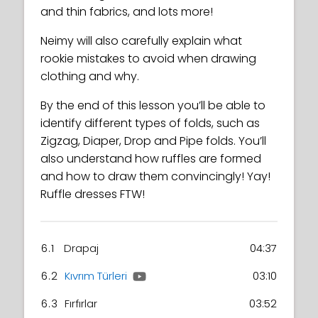
and thin fabrics, and lots more!
Neimy will also carefully explain what
rookie mistakes to avoid when drawing
clothing and why.
By the end of this lesson you’ll be able to
identify different types of folds, such as
Zigzag, Diaper, Drop and Pipe folds. You’ll
also understand how ruffles are formed
and how to draw them convincingly! Yay!
Ruffle dresses FTW!
6.1
Drapaj
04:37
6.2
Kıvrım Türleri
03:10
6.3
Fırfırlar
03:52