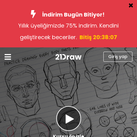
İndirim Bugün Bitiyor!
Yıllık üyeliğimizde 75% indirim. Kendini
Kurslar
geliştirecek beceriler.
Bitiş 20:38:06
Kitap
Sanatçılar
Giriş yap
Yardım
Blog
Hakkımızda
Giriş yap
Türkçe
Kursu ön izle