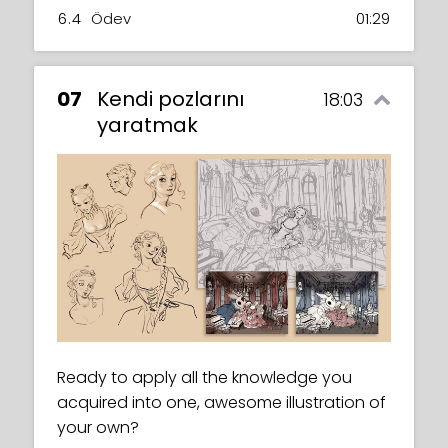
6.4
Ödev
01:29
07
Kendi pozlarını
18:03
yaratmak
Ready to apply all the knowledge you
acquired into one, awesome illustration of
your own?