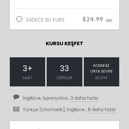
$24.99
SADECE BU KURS
USD
KURSU KEŞFET
ACEMI ILE
3
+
33
ORTA SEVIYE
SAAT
DERSLER
SEVIYE
İngilizce, İspanyolca ,
3 daha fazla
Türkçe [Otomatik], İngilizce ,
8 daha fazla