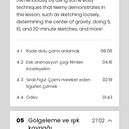
tremendously by using some easy
techniques that Neimy demonstrates in
this lesson, such as sketching loosely,
determining the center of gravity, doing 5,
10, and 20-minute sketches, and more!
4.1
İfade dolu çizimi anlamak
08:06
4.2
Eski animasyon çizgi filmleri
04:16
inceleyelim
4.3
Sıralı Figür Çizimi Hareket eden
02:19
figürleri çizmek
4.4
Ödev
01:43
05
Gölgeleme ve ışık
27:02
kaynağı