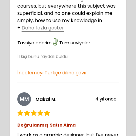
courses, but everywhere this subject was
superficial, and no one could explain me
simply, how to use my knowledge in
+
Daha fazla göster
practice. Now I understood. Thank you,
Neimy, you are fantastic!
Tavsiye ederim
Tüm seviyeler
11
kişi bunu faydalı buldu
İncelemeyi Türkçe diline çevir
MM
4 yıl önce
Makai M.
Doğrulanmış Satın Alma
I work as a graphic designer, but I've never