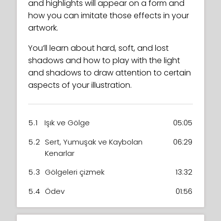
and highlights will appear on a form and
how you can imitate those effects in your
artwork.
You’ll learn about hard, soft, and lost
shadows and how to play with the light
and shadows to draw attention to certain
aspects of your illustration.
5.1
Işık ve Gölge
05:05
5.2
Sert, Yumuşak ve Kaybolan
06:29
Kenarlar
5.3
Gölgeleri çizmek
13:32
5.4
Ödev
01:56