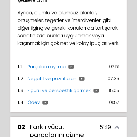
şekillere ayırır.
Ayrıca, olumlu ve olumsuz alanlar,
örtüşmeler, teğetler ve 'merdivenler' gibi
diğer ilginç ve gerekli konuları da tartışarak,
sanatınızda bunları uygulamak veya
kaçınmak için çok net ve kolay ipuçları verir.
1.1
Parçalara ayırma
07:51
1.2
Negatif ve pozitif alan
07:35
1.3
Figürü ve perspektifi görmek
15:05
1.4
Ödev
01:57
02
Farklı vücut
51:19
parçalarını çizme