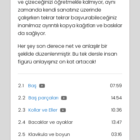
ve çizeceğinizi öğretmekle kalmıyor, aynı
zamanda kendi sanatınız üzerinde
çalışırken tekrar tekrar başvurabileceğiniz
inanılmaz ayrıntılı kopya kağıtları ve baskılar
da sağlıyor.
Her şey son derece net ve anlaşılır bir
şekilde düzenlenmiştir. Bu tek dersle insan
figürü anlayışınız on kat artacak!
2.1
Baş
07:59
2.2
Baş parçaları
14:54
2.3
Kollar ve Eller
10:36
2.4
Bacaklar ve ayaklar
13:47
2.5
Klavikula ve boyun
03:16