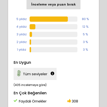
İnceleme veya puan bırak
5 yıldız
80 %
4 yıldız
12 %
3 yıldız
5 %
2 yıldız
3 %
1 yıldız
3 %
En Uygun
Tüm seviyeler
(405 incelemeye göre)
En Çok Beğenilen
Faydalı Örnekler
308