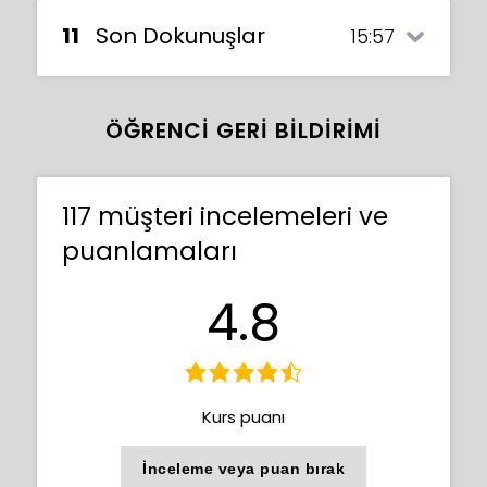
11
Son Dokunuşlar
15:57
ÖĞRENCI GERI BILDIRIMI
117 müşteri incelemeleri ve
puanlamaları
4.8
Fantastik eserinizi tamamlamak için, Xiao
size sanatınıza büyülü bir hava katacak
efektler eklemeyi gösterecek.
Parıldayan yıldızlar, bulanık bulutlar, mistik
Kurs puanı
sarmallar ve büyüleyici parlamalar
yaratmayı öğreneceksiniz! Ayrıca,
İnceleme veya puan bırak