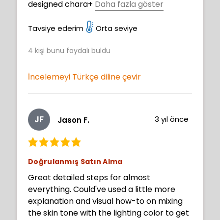
designed chara
+
Daha fazla göster
completely, and I don't think I could thank
cter. The history behind the subject and
you enough for it. So, with that said, I look
the source material was fascinating and
Tavsiye ederim
Orta seviye
forward to seeing more of your work, and
even though I wanted to "get to the
maybe one day some more courses from
4
kişi bunu faydalı buldu
drawing" I still wanted to hear more. While
you!
it is intended for intermediates I feel like
anyone regardless of experience can
İncelemeyi Türkçe diline çevir
benefit from this course. I do look forward
to more opportunities to learn from this
instructor. Thank you for sharing your
JF
3 yıl önce
Jason F.
experience, your process and your
culture.
Doğrulanmış Satın Alma
Great detailed steps for almost
everything. Could've used a little more
explanation and visual how-to on mixing
the skin tone with the lighting color to get