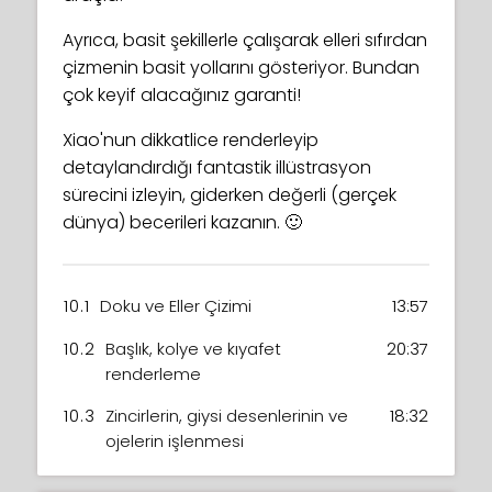
Ayrıca, basit şekillerle çalışarak elleri sıfırdan
çizmenin basit yollarını gösteriyor. Bundan
çok keyif alacağınız garanti!
Xiao'nun dikkatlice renderleyip
detaylandırdığı fantastik illüstrasyon
sürecini izleyin, giderken değerli (gerçek
dünya) becerileri kazanın. 🙂
10.1
Doku ve Eller Çizimi
13:57
10.2
Başlık, kolye ve kıyafet
20:37
renderleme
10.3
Zincirlerin, giysi desenlerinin ve
18:32
ojelerin işlenmesi