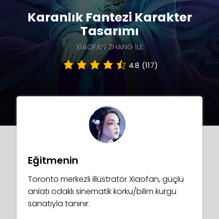
Karanlık Fantezi Karakter
Tasarımı
XIAOFAN ZHANG ILE
4.8
(117)
Eğitmenin
Toronto merkezli illüstratör Xiaofan, güçlü
anlatı odaklı sinematik korku/bilim kurgu
sanatıyla tanınır.