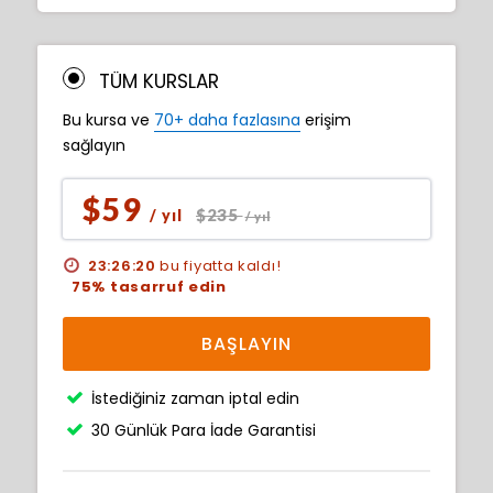
TÜM KURSLAR
Bu kursa ve
70+ daha fazlasına
erişim
sağlayın
$59
$235
/ yıl
/ yıl
23:26:18
bu fiyatta kaldı!
75% tasarruf edin
BAŞLAYIN
İstediğiniz zaman iptal edin
30 Günlük Para İade Garantisi