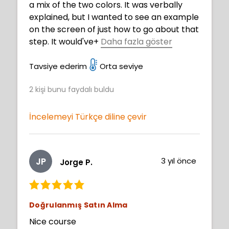
a mix of the two colors. It was verbally
explained, but I wanted to see an example
on the screen of just how to go about that
step. It would've
+
Daha fazla göster
added a little more clarity to the step.
Otherwise, this was a great course, very
Tavsiye ederim
Orta seviye
detailed with all the smaller pieces being
2
kişi bunu faydalı buldu
broken out for the chain, facial features,
jewelry, etc. Loved the final touches, those
are steps I'll be adding to my art. Thank
İncelemeyi Türkçe diline çevir
you!
JP
3 yıl önce
Jorge P.
Doğrulanmış Satın Alma
Nice course