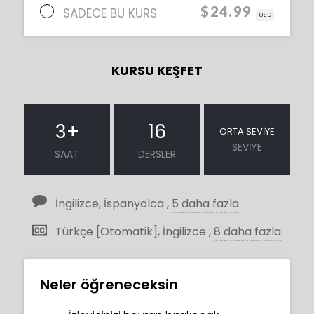
$24.99
SADECE BU KURS
USD
KURSU KEŞFET
3
+
16
ORTA SEVIYE
SEVIYE
SAAT
DERSLER
İngilizce, İspanyolca ,
5 daha fazla
Türkçe [Otomatik], İngilizce ,
8 daha fazla
Neler öğreneceksin