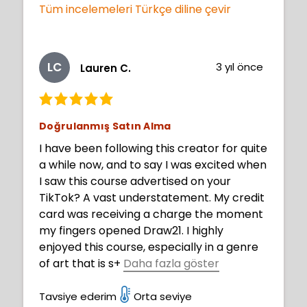
Tüm incelemeleri Türkçe diline çevir
LC
3 yıl önce
Lauren C.
Doğrulanmış Satın Alma
I have been following this creator for quite
a while now, and to say I was excited when
I saw this course advertised on your
TikTok? A vast understatement. My credit
card was receiving a charge the moment
my fingers opened Draw21. I highly
enjoyed this course, especially in a genre
of art that is s
+
Daha fazla göster
o niche (and one I love) like dark fantasy.
Of course, the tips, advice, and tools here
Tavsiye ederim
Orta seviye