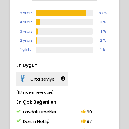
sanatınıza profesyonel bir dokunuş katmak
için renk, ışık ve doku üzerinde son rötuşları
5 yıldız
87 %
nasıl yapacağınızı da öğreneceksiniz!
4 yıldız
8 %
Ve işte bitti! Bu kursu tamamladığınız için
3 yıldız
4 %
tebrikler!!
2 yıldız
2 %
11.1
Son Dokunuşlar
15:57
1 yıldız
1 %
En Uygun
Orta seviye
(117 incelemeye göre)
En Çok Beğenilen
Faydalı Örnekler
90
Dersin Netliği
87