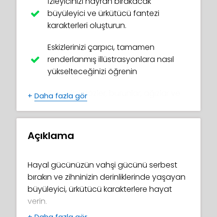
İzleyicinizi hayran bırakacak
büyüleyici ve ürkütücü fantezi
karakterleri oluşturun.
Eskizlerinizi çarpıcı, tamamen
renderlanmış illüstrasyonlara nasıl
yükselteceğinizi öğrenin
Gerçekçi gözler, burunlar, ağızlar ve
+
Daha fazla gör
saçlar boyama sanatını ustalaştırın
Giysileri canlandıran ve metal
Açıklama
nesneleri parlatan profesyonel
boyama tekniklerini serbest bırakın
Hayal gücünüzün vahşi gücünü serbest
Sanat eserlerinize büyülü bir dokunuş
bırakın ve zihninizin derinliklerinde yaşayan
ekleyen güzel, büyüleyici efektler katın
büyüleyici, ürkütücü karakterlere hayat
verin.
Karmaşık detayları ve tekrarlayan
+
Daha fazla gör