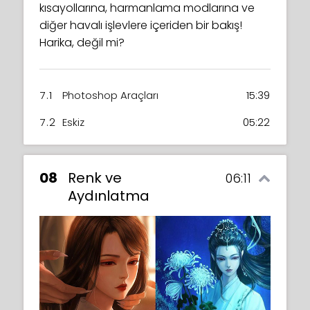
kısayollarına, harmanlama modlarına ve
diğer havalı işlevlere içeriden bir bakış!
Harika, değil mi?
7.1
Photoshop Araçları
15:39
7.2
Eskiz
05:22
08
Renk ve
06:11
Aydınlatma