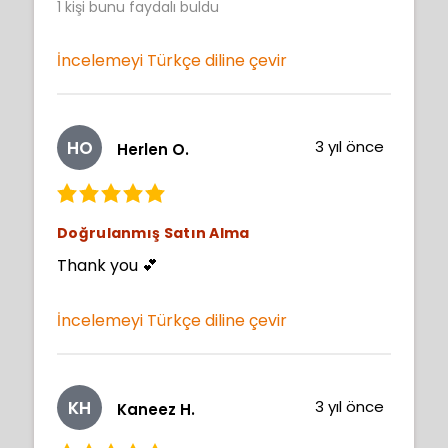
1
kişi bunu faydalı buldu
İncelemeyi Türkçe diline çevir
HO
3 yıl önce
Herlen O.
Doğrulanmış Satın Alma
Thank you 💕
İncelemeyi Türkçe diline çevir
KH
3 yıl önce
Kaneez H.