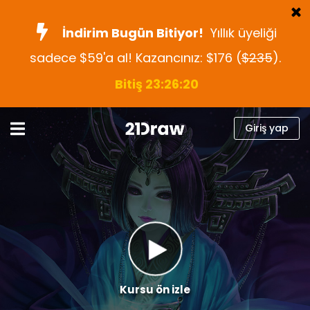
İndirim Bugün Bitiyor!
Yıllık üyeliği
sadece $59'a al! Kazancınız: $176 (
$235
).
Kurslar
Bitiş 23:26:18
Kitap
Sanatçılar
Giriş yap
Yardım
Blog
Hakkımızda
Giriş yap
Türkçe
Kursu ön izle