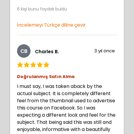
are widely applicable to more than just
6
kişi bunu faydalı buldu
illustrations made with dark fantasy in
mind, but for someone like me, who
centers their art hobby around this
İncelemeyi Türkçe diline çevir
specific category of art... It was well worth
the purchase, 100%. I would pay it again in
a heartbeat. To the creator, Xiaofan
CB
3 yıl önce
Charles B.
Zhang: I truly love and appreciate your
artwork and dedication to your craft. I
also appreciate that you crafted this
course and detailed your process,
Doğrulanmış Satın Alma
methods, tips, tricks, and creative
I must say, I was taken aback by the
inspirations behind the piece - thank you
actual subject. It is completely different
so much for sharing this with us. I know I
feel from the thumbnail used to advertise
have learned quite a bit from you (for
this course on Facebook. So I was
example, using a skin tone and then the
expecting a different look and feel for the
lighting color over it? I would never have
subject. That being said this was still and
thought of it myself) in the three or so
enjoyable, informative with a beautifully
hours this course takes to watch