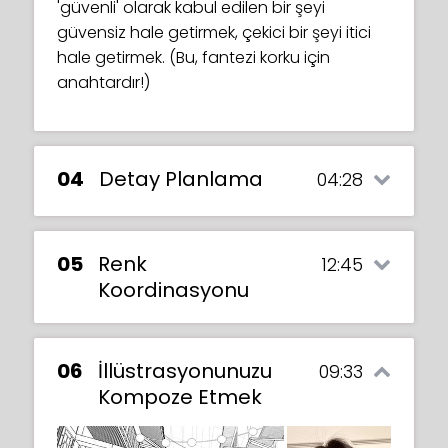
'güvenli' olarak kabul edilen bir şeyi
güvensiz hale getirmek, çekici bir şeyi itici
hale getirmek. (Bu, fantezi korku için
anahtardır!)
04
Detay Planlama
04:28
05
Renk
12:45
Koordinasyonu
06
İllüstrasyonunuzu
09:33
Kompoze Etmek
Bir sonraki adım, kıyafetler, aksesuarlar ve