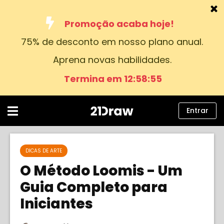
Promoção acaba hoje!
75% de desconto em nosso plano anual.
Cursos
Aprena novas habilidades.
Livros
Termina em 12:58:54
Artistas
Ajuda
Entrar
Blog
Sobre nós
DICAS DE ARTE
O Método Loomis - Um
Entrar
Guia Completo para
Iniciantes
Português