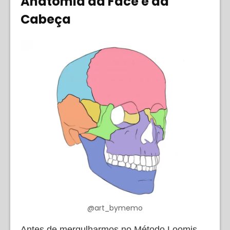
Anatomia da Face e da
Cabeça
@art_bymemo
Antes de mergulharmos no Método Loomis,