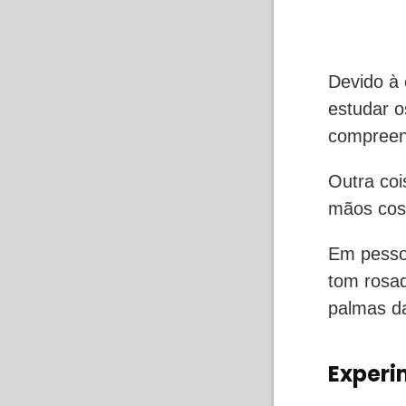
Devido à 
estudar 
compreen
Outra coi
mãos cost
Em pessoa
tom rosa
palmas d
Experi