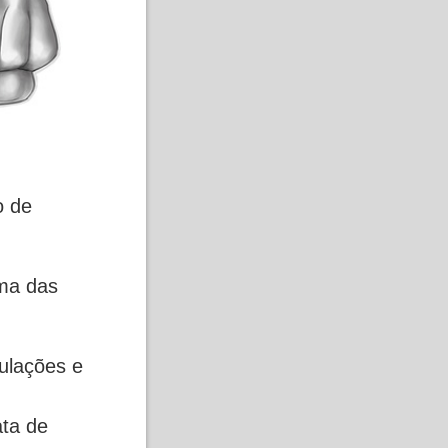
o de
uma das
culações e
ata de