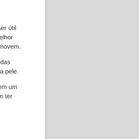
r útil
elhor
 movem.
 das
a pele.
 em um
m ter