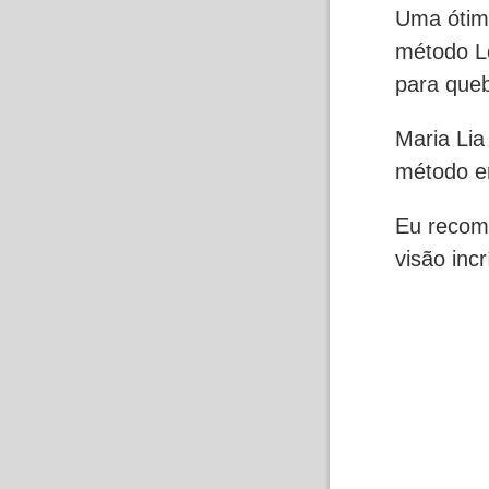
Uma ótim
método L
para queb
Maria Lia
método e
Eu recom
visão inc