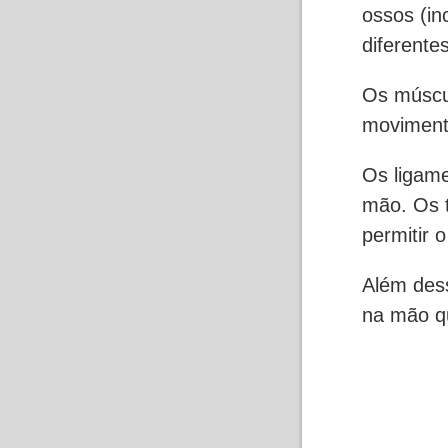
ossos (in
diferent
Os múscul
moviment
Os ligame
mão. Os 
permitir 
Além des
na mão q