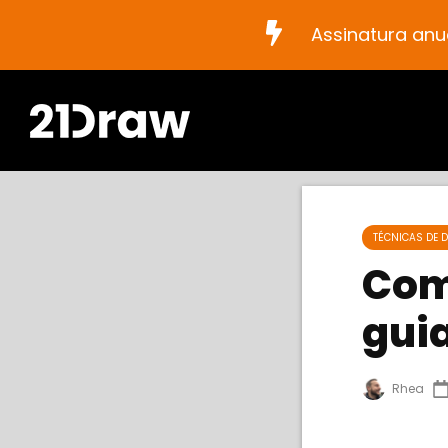
Assinatura anu
TÉCNICAS DE 
Com
gui
Rhea