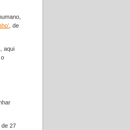
 humano,
nho’
,
de
, aqui
 o
nhar
 de 27