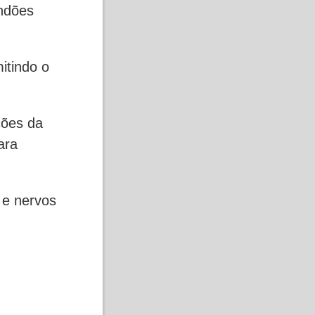
endões
itindo o
ções da
ara
 e nervos