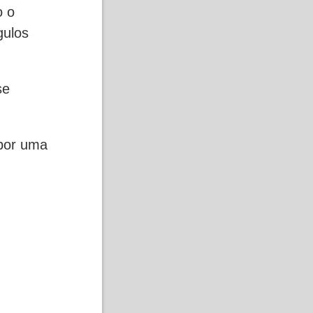
o o
gulos
se
 por uma