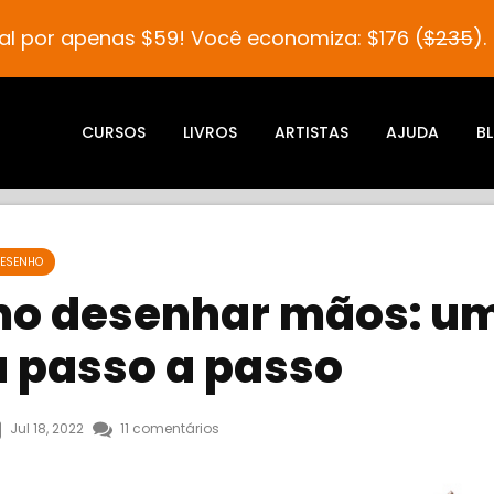
al por apenas $59! Você economiza: $176 (
$235
).
CURSOS
LIVROS
ARTISTAS
AJUDA
B
DESENHO
o desenhar mãos: u
a passo a passo
Jul 18, 2022
11 comentários