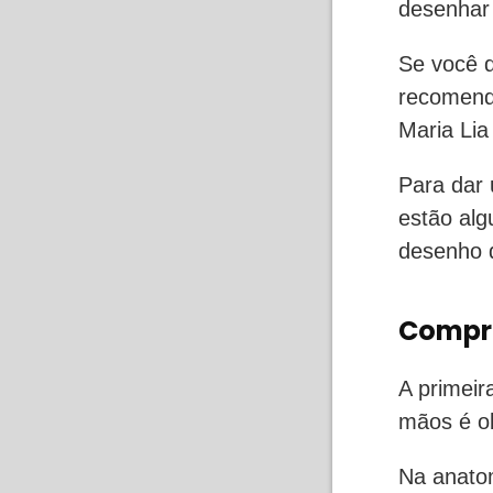
desenhar 
Se você 
recomend
Maria Lia
Para dar 
estão alg
desenho d
Compr
A primeir
mãos é o
Na anato