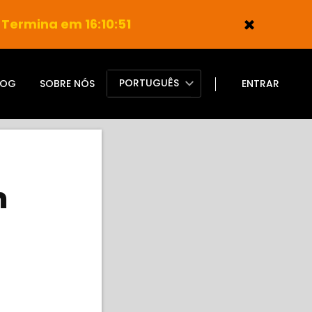
Termina em 16:10:50
PORTUGUÊS
LOG
SOBRE NÓS
ENTRAR
m