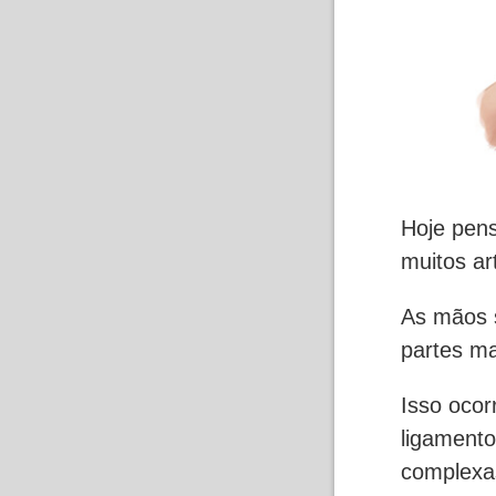
Hoje pen
muitos ar
As mãos s
partes ma
Isso ocor
ligament
complexas