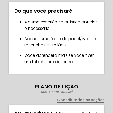
uma maneira completamente nova de
pensar sobre cada peça que criar daqui
Do que você precisará
para frente. Seja trabalhando
digitalmente ou tradicionalmente, cada
Alguma experiência artística anterior
decisão artística que você tomar terá
é necessária
uma razão, um propósito e uma história
Apenas uma folha de papel/livro de
por trás.
rascunhos e um lápis
Pronto para fazer sua arte realmente
Você aprenderá mais se você tiver
ganhar vida? Junte-se a mim e eu te
um tablet para desenho
mostrarei como!
PLANO DE LIÇÃO
com Lucas Piaceski
Expandir todas as seções