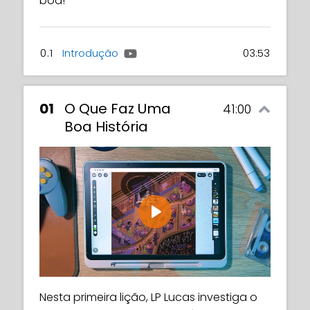
boa!
0.1
Introdução
03:53
01
O Que Faz Uma
41:00
Boa História
Play
Nesta primeira lição, LP Lucas investiga o