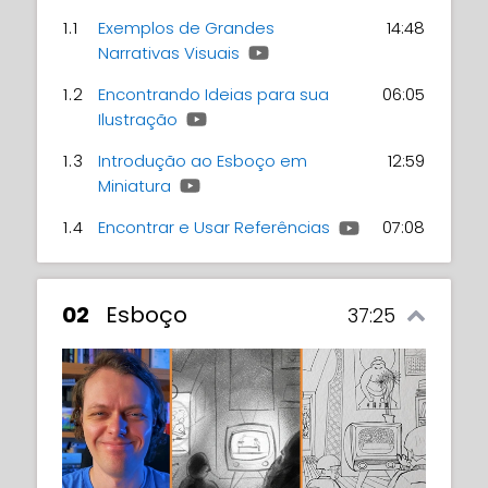
1.1
Exemplos de Grandes
14:48
Narrativas Visuais
1.2
Encontrando Ideias para sua
06:05
Ilustração
1.3
Introdução ao Esboço em
12:59
Miniatura
1.4
Encontrar e Usar Referências
07:08
02
Esboço
37:25