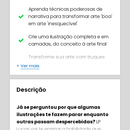
Aprenda técnicas poderosas de
narrativa para transformar arte 'boa'
em arte 'inesquecível'
Crie uma ilustração completa e em
camadas, do conceito à arte final
Transforme sua arte com truques
simples criando profundidade, clima
+
Ver mais
e emoção
Descubra como usar a luz
Descrição
intencionalmente para guiar o olhar
do espectador
Já se perguntou por que algumas
Crie esboços em miniatura para
ilustrações te fazem parar enquanto
testar ideias de forma rápida e fácil
outras passam despercebidas?
LP
Lucas vai te ensinar a habilidade que