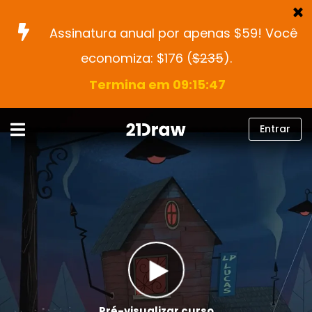
Assinatura anual por apenas $59! Você
economiza: $176 (
$235
).
Cursos
Termina em 09:15:46
Livros
Artistas
Entrar
Ajuda
Blog
Sobre nós
Entrar
Português
Pré-visualizar curso