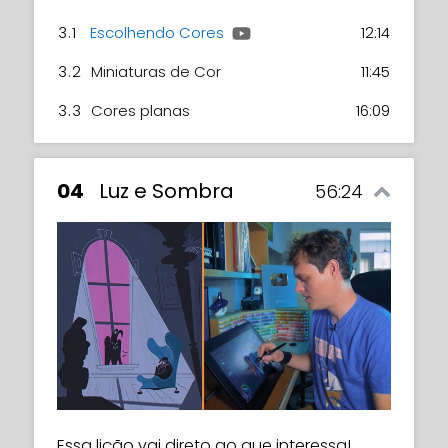
3.1
Escolhendo Cores
12:14
3.2
Miniaturas de Cor
11:45
3.3
Cores planas
16:09
04
Luz e Sombra
56:24
Essa lição vai direto ao que interessa!