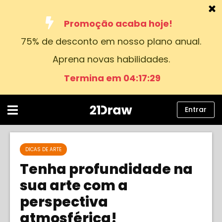
Promoção acaba hoje!
75% de desconto em nosso plano anual.
Cursos
Aprena novas habilidades.
Livros
Termina em 04:17:29
Artistas
Ajuda
Entrar
Blog
Sobre nós
DICAS DE ARTE
Tenha profundidade na
Entrar
sua arte com a
perspectiva
Português
atmosférica!