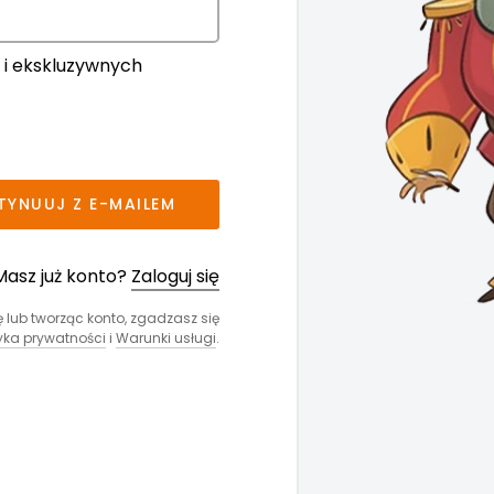
 i ekskluzywnych
TYNUUJ Z E-MAILEM
Masz już konto?
Zaloguj się
ię lub tworząc konto, zgadzasz się
tyka prywatności
i
Warunki usługi
.