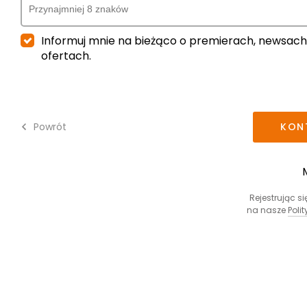
Informuj mnie na bieżąco o premierach, newsach
ofertach.
Powrót
KON
Rejestrując s
na nasze
Poli