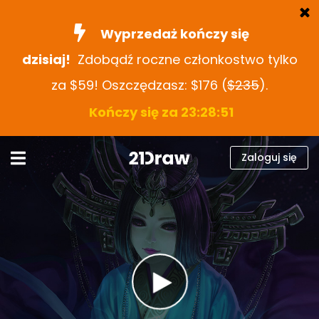
Wyprzedaż kończy się
dzisiaj!
Zdobądź roczne członkostwo tylko
Kursy
za $59! Oszczędzasz: $176 (
$235
).
Książki
Kończy się za 23:28:50
Artyści
Pomoc
Zaloguj się
Blog
O nas
Zaloguj się
Polski