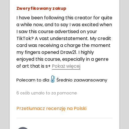
Zweryfikowany zakup
I have been following this creator for quite
a while now, and to say I was excited when
I saw this course advertised on your
TikTok? A vast understatement. My credit
card was receiving a charge the moment
my fingers opened Draw21. I highly
enjoyed this course, especially in a genre
of art that is s
+
Pokaż więcej
o niche (and one I love) like dark fantasy.
Of course, the tips, advice, and tools here
Polecam to dla
Średnio zaawansowany
are widely applicable to more than just
6
osób uznało to za pomocne
illustrations made with dark fantasy in
mind, but for someone like me, who
centers their art hobby around this
Przetłumacz recenzję na Polski
specific category of art... It was well worth
the purchase, 100%. I would pay it again in
a heartbeat. To the creator, Xiaofan