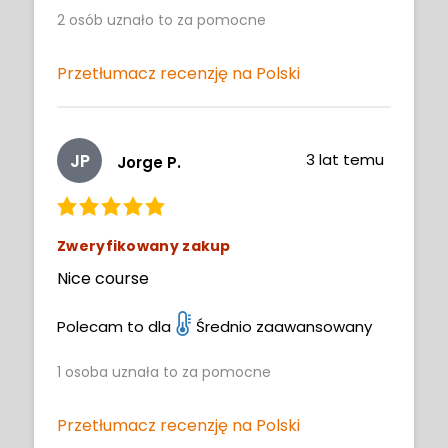
2
osób uznało to za pomocne
broken out for the chain, facial features,
jewelry, etc. Loved the final touches, those
are steps I'll be adding to my art. Thank
Przetłumacz recenzję na Polski
you!
JP
3 lat temu
Jorge P.
Zweryfikowany zakup
Nice course
Polecam to dla
Średnio zaawansowany
1
osoba uznała to za pomocne
Przetłumacz recenzję na Polski