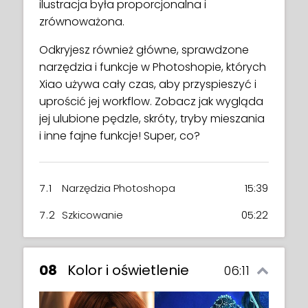
ilustracja była proporcjonalna i
zrównoważona.
Odkryjesz również główne, sprawdzone
narzędzia i funkcje w Photoshopie, których
Xiao używa cały czas, aby przyspieszyć i
uprościć jej workflow. Zobacz jak wygląda
jej ulubione pędzle, skróty, tryby mieszania
i inne fajne funkcje! Super, co?
7.1
Narzędzia Photoshopa
15:39
7.2
Szkicowanie
05:22
08
Kolor i oświetlenie
06:11