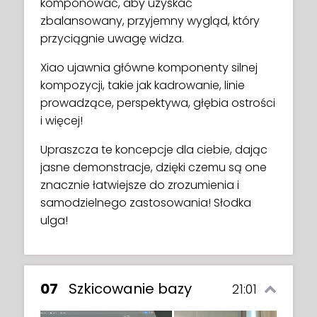
komponować, aby uzyskać
sztuce!
zbalansowany, przyjemny wygląd, który
Ona również zanurza się w kulturowym
przyciągnie uwagę widza.
znaczeniu kolorów, co one reprezentują, a
Xiao ujawnia główne komponenty silnej
także praktyczne wskazówki, jak wybierać
kompozycji, takie jak kadrowanie, linie
kolory do swoich ilustracji i używać ich ze
prowadzące, perspektywa, głębia ostrości
smakiem.
i więcej!
Upraszcza te koncepcje dla ciebie, dając
jasne demonstracje, dzięki czemu są one
znacznie łatwiejsze do zrozumienia i
samodzielnego zastosowania! Słodka
ulga!
07
Szkicowanie bazy
21:01