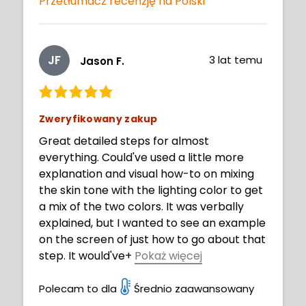
Przetłumacz recenzję na Polski
benefit from this course. I do look forward
to more opportunities to learn from this
instructor. Thank you for sharing your
JF
3 lat temu
Jason F.
experience, your process and your
culture.
Zweryfikowany zakup
Great detailed steps for almost
everything. Could've used a little more
explanation and visual how-to on mixing
the skin tone with the lighting color to get
a mix of the two colors. It was verbally
explained, but I wanted to see an example
on the screen of just how to go about that
step. It would've
+
Pokaż więcej
added a little more clarity to the step.
Otherwise, this was a great course, very
Polecam to dla
Średnio zaawansowany
detailed with all the smaller pieces being