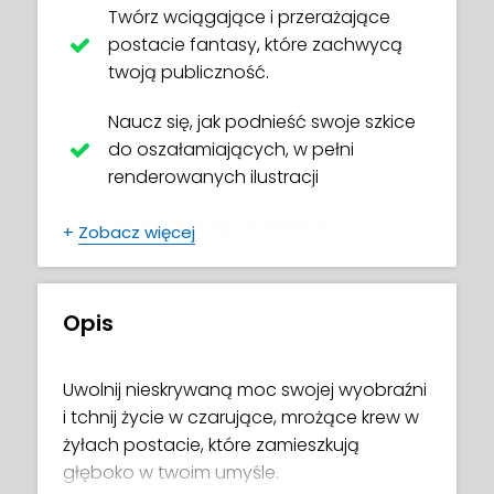
Twórz wciągające i przerażające
postacie fantasy, które zachwycą
twoją publiczność.
Naucz się, jak podnieść swoje szkice
do oszałamiających, w pełni
renderowanych ilustracji
Opanuj sztukę malowania
+
Zobacz więcej
realistycznych oczu, nosów, ust i
włosów
Opis
Uwolnij profesjonalne techniki
malarskie, które ożywiają ubrania i
sprawiają, że metalowe obiekty
Uwolnij nieskrywaną moc swojej wyobraźni
błyszczą
i tchnij życie w czarujące, mrożące krew w
żyłach postacie, które zamieszkują
Nasyć swoje dzieła pięknymi,
głęboko w twoim umyśle.
czarującymi efektami, które dodają