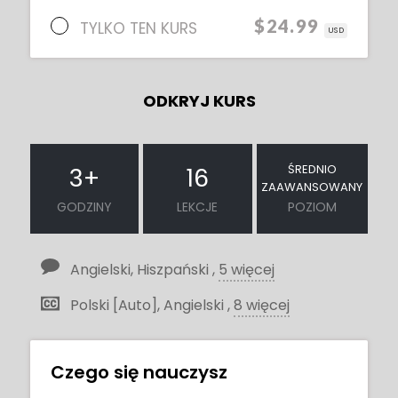
$24.99
TYLKO TEN KURS
USD
ODKRYJ KURS
ŚREDNIO
3
+
16
ZAAWANSOWANY
GODZINY
LEKCJE
POZIOM
Angielski, Hiszpański ,
5 więcej
Polski [Auto], Angielski ,
8 więcej
Czego się nauczysz