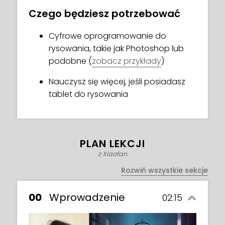
Czego będziesz potrzebować
Dzięki umiejętnościom, które zdobędziesz
na tym kursie, przenikną one do
Cyfrowe oprogramowanie do
rzeczywistości na twoim płótnie i zadziwią
rysowania, takie jak Photoshop lub
świat! Zapisz się teraz!
podobne (
zobacz przykłady
)
Nauczysz się więcej, jeśli posiadasz
tablet do rysowania
PLAN LEKCJI
z Xiaofan
Rozwiń wszystkie sekcje
00
Wprowadzenie
02:15