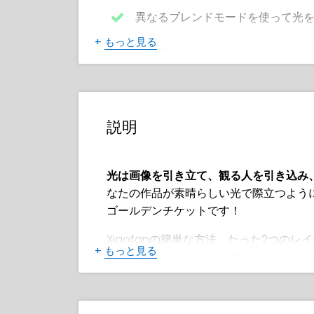
異なるブレンドモードを使って光
+
もっと見る
ストーリーを伝えるために自信を
しっかりしたシェーディングとブ
アートに深みとボリュームを与え
説明
様々な角度で人間の顔と体の正確
自然な肌色、ハイライト、影を使
光は画像を引き立て、観る人を引き込み
なたの作品が素晴らしい光で際立つよう
ゴールデンアワー、ホラーの光、S
ゴールデンチケットです！
写真や映画で使われる一般的な照
Xiaofanの簡単な方法、たった2つの
+
もっと見る
描くのがいかに簡単かに驚くことでしょ
生き生きとした作品のために基本
彼女は同じ作品を13回作成し、毎回異な
かい夕日の輝きから不気味なネオンの雰