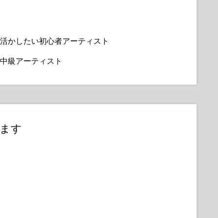
い、それが本物のように見えるだけでなく、暖かさ
は、冷たく神秘的な月光—まるで別の世界からのス
活かしたい初心者アーティスト
色との相互作用、表面の質感、透明性—を分かりやす
中級アーティスト
す。
色を追加する、ゼロからのペイントの確実な方法を
います！
付きPSDファイルにアクセスし、一緒に進めるこ
ます
す。楽しいシネマティックな照明のトリック（例：
夢のようなパステルカラー）を発見し、リアルな肌
しょう。
る方でも、このコースはあなたの芸術的な自信と創
スキルと知識を提供します！