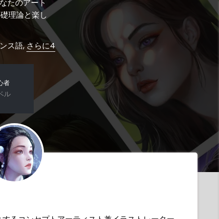
あなたのアート
基礎理論と楽し
ランス語,
さらに4
心者
ベル