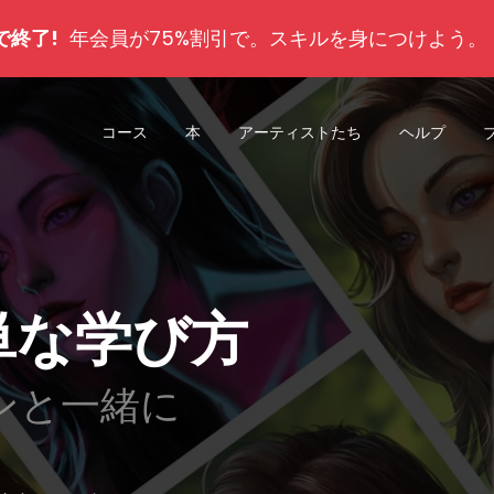
で終了!
年会員が75%割引で。スキルを身につけよう
コース
本
アーティストたち
ヘルプ
単な学び方
ンと一緒に