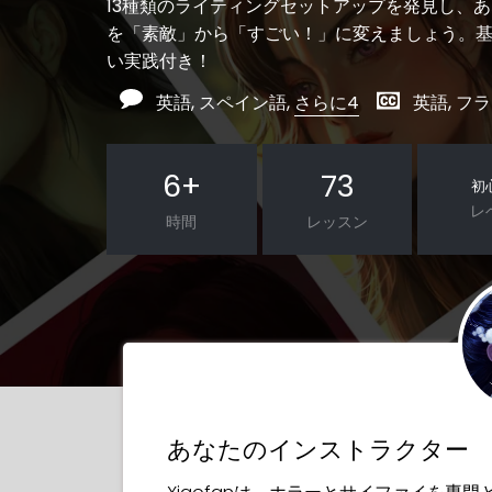
13種類のライティングセットアップを発見し、
を「素敵」から「すごい！」に変えましょう。
い実践付き！
英語, スペイン語,
さらに4
英語, フ
6
+
73
初
レ
時間
レッスン
あなたのインストラクター