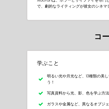
Xiaofanは、ホラーとサイファイを
で、劇的なライティングが彼女のシネマ
コ
学ぶこと
明るい光や月光など、13種類の美
う！
写真資料から光、影、色を学ぶ方
ガラスや金属など、異なるオブジ