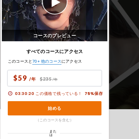
コースのプレビュー
すべてのコースにアクセス
このコースと
70+ 他のコース
にアクセス
$59
$235
/年
/年
03:30:18
この価格で残っている！
75%保存
始める
（このコースを含む）
また
は