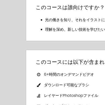
太陽光を描くことを想像してみてくださ
このコースは誰向けですか？
を感じることができるほどです。あるい
ポットライトのようです。
光の働きを知り、それをイラストに
Xiaofanはまた、光の働き方—反射、
理解を深め、新しい技術を学びたい
く、最終的に理解できる方法で説明しま
さらに、グレースケールの値から始めて
学びます。—鮮やかな結果が保証されて
さらに、彼女のカスタムブラシとレイヤー
このコースには以下が含まれ
とでリアルタイムでスキルを構築できま
バットマンのムーディな影やバービーの
6+時間のオンデマンドビデオ
の色、髪、金属、ガラスをマスターしま
ダウンロード可能なブラシ
初心者でも、スキルアップを目指してい
造性をこれまでにないほど高めるための
レイヤードPhotoshopファイル