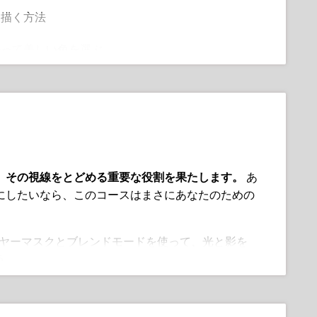
を描く方法
持って美しい色を選ぶ
レンド技術を習得
るシンプルなテクニックを習得する
なプロポーションを描く
ってデジタルポートレートを描く
、その視線をとどめる重要な役割を果たします。
あ
にしたいなら、このコースはまさにあなたのための
Fのネオン照明を使って映画的なムードを再現する
明設定を学ぶ
レイヤーマスクとブレンドモードを使って、光と影を
う。
的な色彩理論を理解しよう
る種類の照明を使用するプロセスを分解します—温
囲気まで。