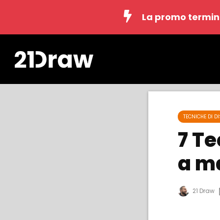
La promo termin
TECNICHE DI D
7 T
a m
21 Draw