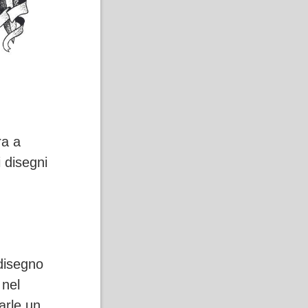
ra a
i disegni
disegno
 nel
arle un