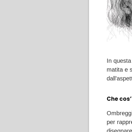
In questa
matita e 
dall’aspet
Che cos’
Ombreggia
per rappr
disegnare