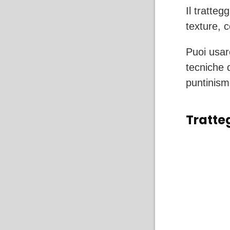
Il tratte
texture, 
Puoi usar
tecniche d
puntinism
Tratte