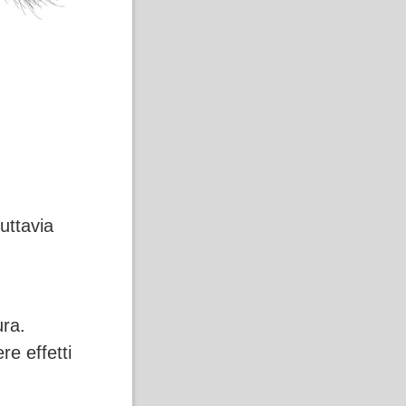
tuttavia
ura.
re effetti