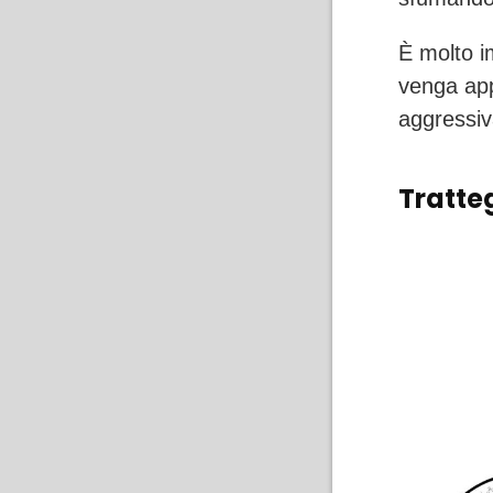
È molto i
venga app
aggressiv
Tratte