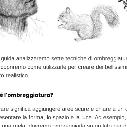
 guida analizzeremo sette tecniche di ombreggiatu
scopriremo come utilizzarle per creare dei bellissim
to realistico.
è l’ombreggiatura?
re significa aggiungere aree scure e chiare a un 
esentare la forma, lo spazio e la luce. Ad esempio,
 una mela, dovremo ombreggiarla su un lato per d