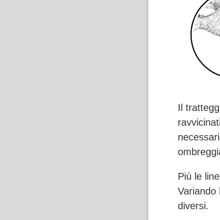
Il tratteg
ravvicinat
necessari
ombreggi
Più le li
Variando l
diversi.