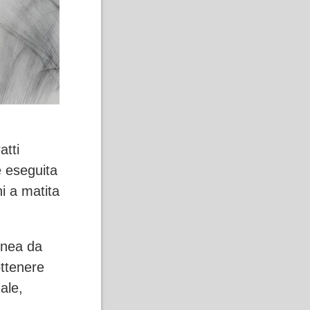
atti
e eseguita
i a matita
enea da
ottenere
ale,