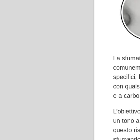
La sfumat
comunemen
specifici,
con quals
e a carbo
L’obietti
un tono al
questo ri
sfumando 