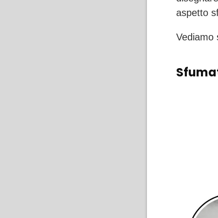
aspetto s
Vediamo s
Sfuma