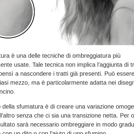
ura è una delle tecniche di ombreggiatura più
te usate. Tale tecnica non implica l’aggiunta di tr
 bensì a nascondere i tratti già presenti. Può esser
iasi mezzo, ma è particolarmente adatta nei disegn
ncino.
vo della sfumatura è di creare una variazione omog
l’altro senza che ci sia una transizione netta. Per 
sultato sarà necessario ombreggiare in modo gradu
con un dito o con l’aiuto di uno sfumino.