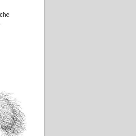
 che
o