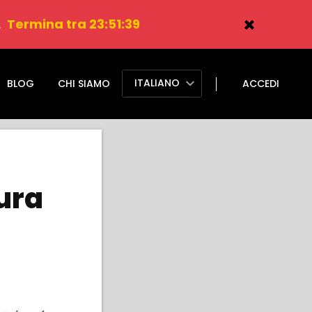
.
Termina tra 23:51:38
ITALIANO
BLOG
CHI SIAMO
ACCEDI
ura