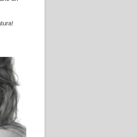
atura!