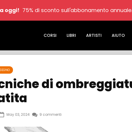
a oggi!
75% di sconto sull'abbonamento annuale
CORSI
LIBRI
ARTISTI
AIUTO
ISEGNO
ecniche di ombreggiat
atita
May 03, 2024
9 commenti