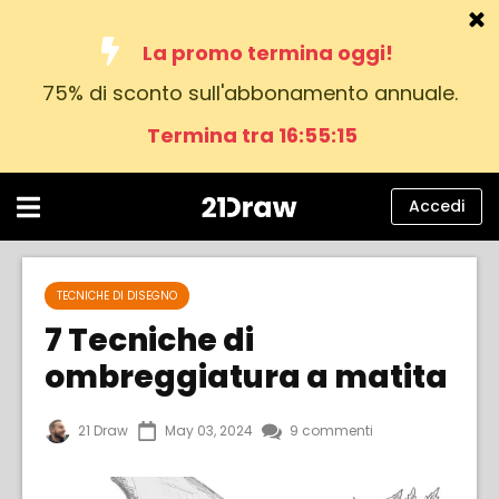
La promo termina oggi!
75% di sconto sull'abbonamento annuale.
Corsi
Termina tra 16:55:14
Libri
Artisti
Accedi
Aiuto
Blog
TECNICHE DI DISEGNO
7 Tecniche di
Chi siamo
ombreggiatura a matita
Accedi
21 Draw
May 03, 2024
9 commenti
italiano