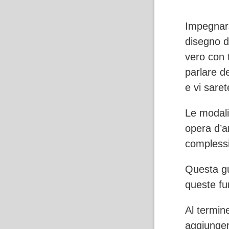
Impegnars
disegno d
vero con 
parlare d
e vi sare
Le modali
opera d’ar
compless
Questa gu
queste fu
Al termin
aggiunge