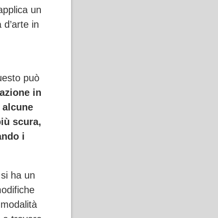
 applica un
 d’arte in
uesto può
razione
in
, alcune
iù scura,
ndo i
 si ha un
odifiche
 modalità