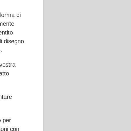
aforma di
rmente
entito
di disegno
.
vostra
atto
ntare
e per
ioni con