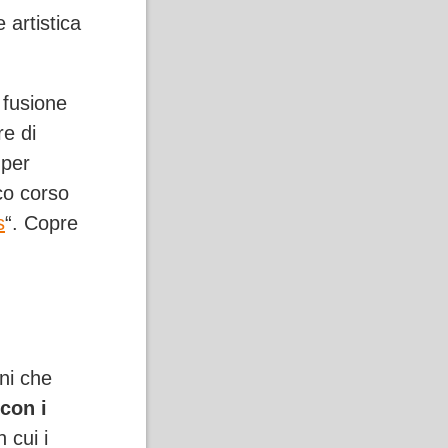
 artistica
 fusione
re di
 per
co corso
s
“. Copre
ni che
 con i
 cui i