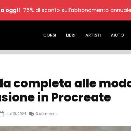
a oggi!
75% di sconto sull'abbonamento annuale
CORSI
LIBRI
ARTISTI
AIUTO
da completa alle moda
usione in Procreate
Jul 15, 2024
3 commenti