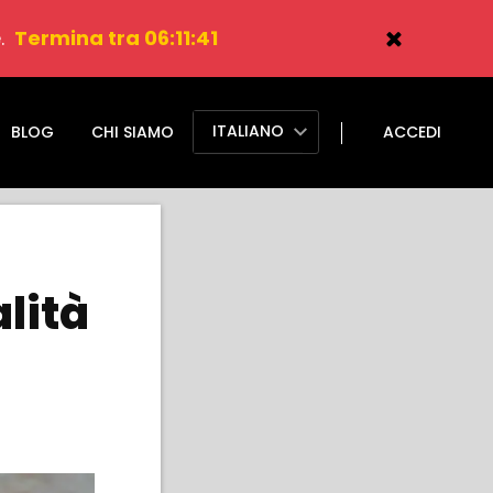
.
Termina tra 06:11:40
ITALIANO
BLOG
CHI SIAMO
ACCEDI
lità