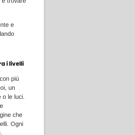
 e trovare
ente e
olando
i livelli
 con più
Poi, un
 o le luci.
te
agine che
lli. Ogni
.