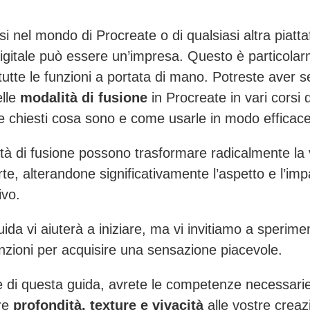
i nel mondo di Procreate o di qualsiasi altra piatt
igitale può essere un’impresa. Questo è particola
tutte le funzioni a portata di mano. Potreste aver s
elle
modalità di fusione
in Procreate in vari corsi 
te chiesti cosa sono e come usarle in modo efficace
tà di fusione possono trasformare radicalmente la 
te, alterandone significativamente l’aspetto e l’imp
ivo.
ida vi aiuterà a iniziare, ma vi invitiamo a sperime
nzioni per acquisire una sensazione piacevole.
e di questa guida, avrete le competenze necessari
re
profondità, texture e vivacità
alle vostre creaz