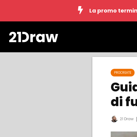
La promo termin
PROCREATE
Gui
di f
21 Draw