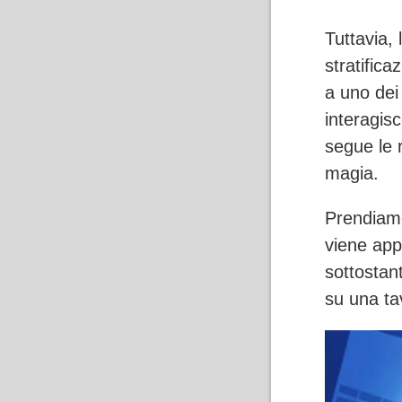
Tuttavia,
stratifica
a uno dei l
interagisc
segue le 
magia.
Prendiamo
viene appl
sottostant
su una tav