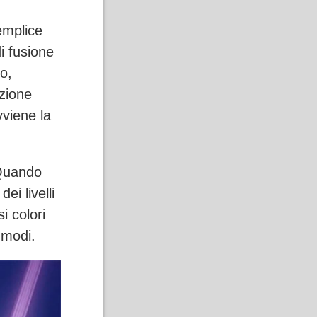
emplice
i fusione
io,
azione
vviene la
Quando
ei livelli
i colori
 modi.