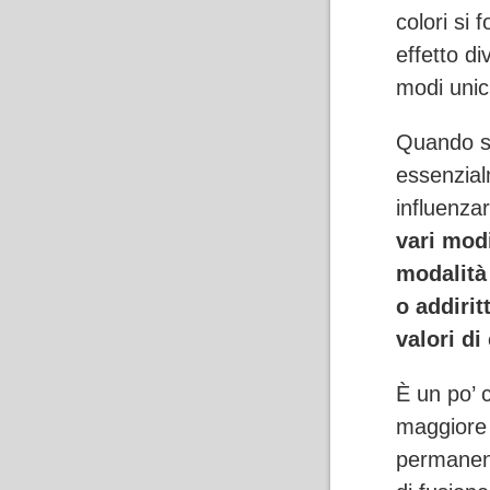
colori si 
effetto di
modi unic
Quando si
essenzial
influenza
vari mod
modalità
o addiri
valori di 
È un po’ 
maggiore 
permanent