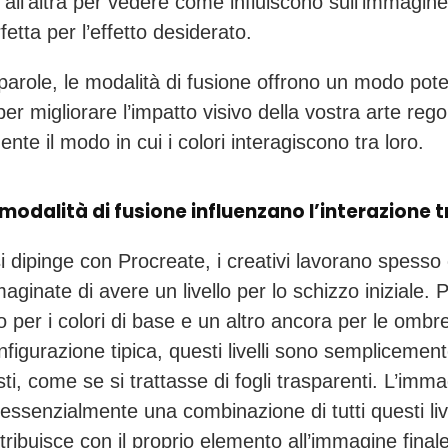
e all’altra per vedere come influiscono sull’immagine
fetta per l’effetto desiderato.
parole, le modalità di fusione offrono un modo pot
 per migliorare l’impatto visivo della vostra arte reg
nte il modo in cui i colori interagiscono tra loro.
odalità di fusione influenzano l’interazione tra 
 dipinge con Procreate, i creativi lavorano spesso
mmaginate di avere un livello per lo schizzo iniziale. 
llo per i colori di base e un altro ancora per le ombre
nfigurazione tipica, questi livelli sono semplicemen
ti, come se si trattasse di fogli trasparenti. L’imm
 essenzialmente una combinazione di tutti questi live
ntribuisce con il proprio elemento all’immagine finale