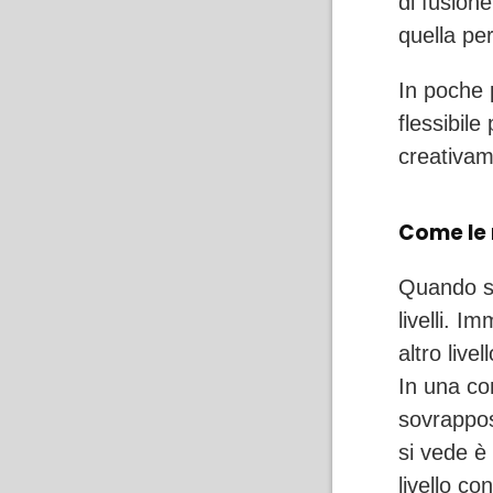
di fusion
quella per
In poche 
flessibile
creativame
Come le m
Quando si
livelli. I
altro live
In una co
sovrappos
si vede è
livello co