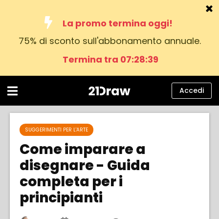
La promo termina oggi!
75% di sconto sull'abbonamento annuale.
Corsi
Termina tra 07:28:38
Libri
Artisti
Accedi
Aiuto
Blog
SUGGERIMENTI PER L'ARTE
Come imparare a
Chi siamo
disegnare - Guida
Accedi
completa per i
principianti
italiano