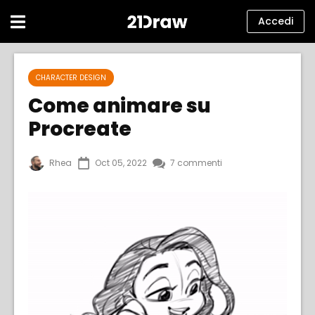
Accedi
Corsi
CHARACTER DESIGN
Libri
Come animare su
Procreate
Artisti
Aiuto
Rhea
Oct 05, 2022
7 commenti
Blog
Chi siamo
Accedi
italiano