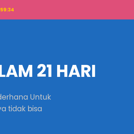
:59:32
AM 21 HARI
derhana Untuk
 tidak bisa