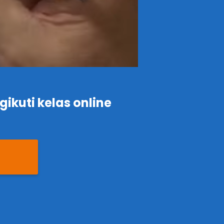
gikuti
kelas online