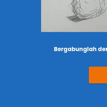
Bergabunglah den