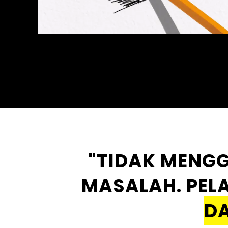
"TIDAK MENG
MASALAH. PEL
D