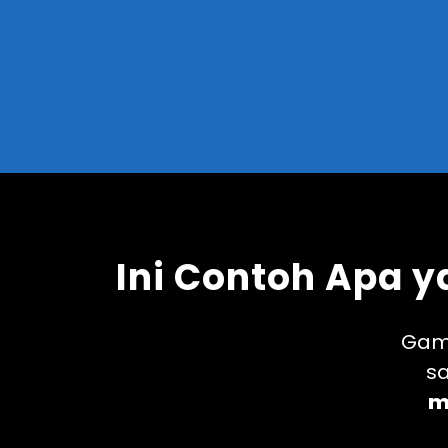
Ini Contoh Apa 
Gamb
s
m