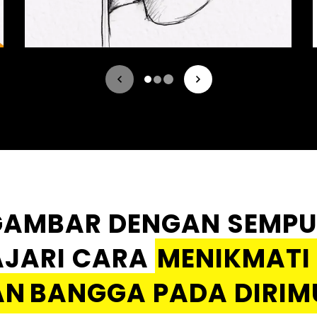
GAMBAR DENGAN SEMPUR
AJARI CARA
MENIKMATI
AN
BANGGA PADA DIRIM