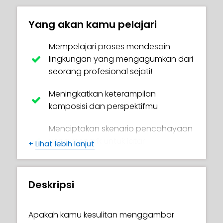
Yang akan kamu pelajari
Mempelajari proses mendesain
lingkungan yang mengagumkan dari
seorang profesional sejati!
Meningkatkan keterampilan
komposisi dan perspektifmu
Menciptakan skenario pencahayaan
yang menarik untuk latar
+
Lihat lebih lanjut
belakangmu
Menggunakan bentuk dan nilai untuk
Deskripsi
menciptakan desain yang indah
Memahami "perspektif atmosfer" dan
Apakah kamu kesulitan menggambar