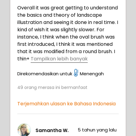
Overall it was great getting to understand
the basics and theory of landscape
illustration and seeing it done in real time. I
kind of wish it was slightly slower. For
instance, I think when the oval brush was
first introduced, I think it was mentioned
that it was modified from a round brush. I
thin
+
Tampilkan lebih banyak
k if we got a quick demonstration on how
to make the oval brush or if the oval brush
Direkomendasikan untuk
Menengah
was included in the brush pack, that
49
orang merasa ini bermanfaat
would've been nice. And also if the color
values for the five greys were provided,
like the color palette was, would've been
Terjemahkan ulasan ke Bahasa Indonesia
helpful. I think some other helpful things
would to be to show some diverse
landscapes, it seems like all the example
5 tahun yang lalu
Samantha W.
tutorial art favors rocks and rock