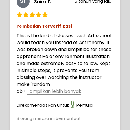
ST
5 tahun yang lalu
Saira T.
Pembelian Terverifikasi
This is the kind of classes I wish Art school
would teach you instead of Astronomy. It
was broken down and simplified for those
apprehensive of environment illustration
and made extremely easy to follow. Kept
in simple steps, it prevents you from
glossing over watching the instructor
make 'random
ab
+
Tampilkan lebih banyak
stract shapes and strokes' until you blink
and see they have already created a
Direkomendasikan untuk
Pemula
masterfully-rendered background and
8
orang merasa ini bermanfaat
you don't even know where it came from. I
cannot wait to try some of these out on