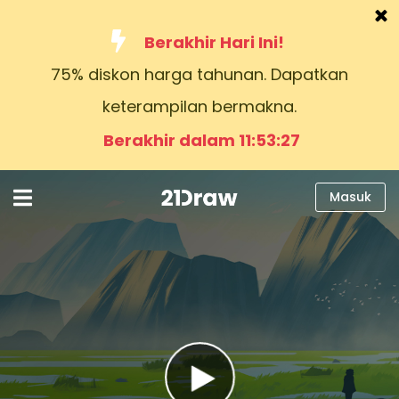
Berakhir Hari Ini!
75% diskon harga tahunan. Dapatkan
Kursus
keterampilan bermakna.
Buku
Berakhir dalam 11:53:26
Seniman
Bantuan
Masuk
Blog
Tentang kami
Masuk
Bahasa
Indonesia