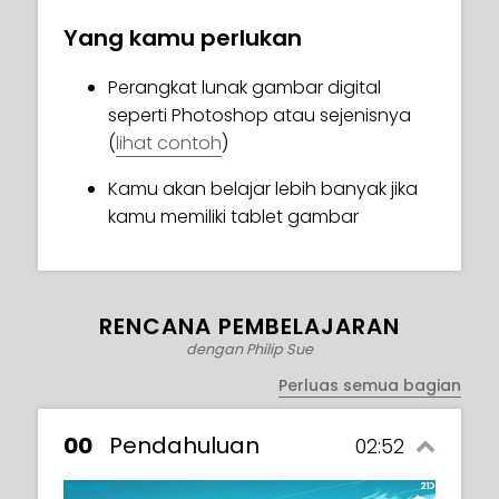
Audiensmu akan kagum dengan bakatmu!
Yang kamu perlukan
Siap untuk terjun?
Perangkat lunak gambar digital
seperti Photoshop atau sejenisnya
(
lihat contoh
)
Kamu akan belajar lebih banyak jika
kamu memiliki tablet gambar
RENCANA PEMBELAJARAN
dengan Philip Sue
Perluas semua bagian
00
Pendahuluan
02:52