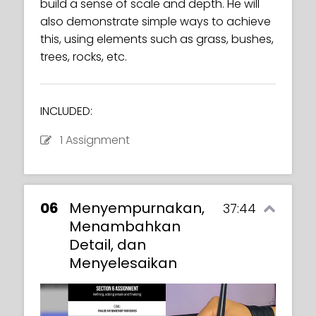
build a sense of scale and depth. He will
tools and also how to work with detail to
also demonstrate simple ways to achieve
INCLUDED:
make some elements appear farther
this, using elements such as grass, bushes,
away or closer in the foreground.
1 Assignment
trees, rocks, etc.
INCLUDED:
1 Assignment
INCLUDED:
1 Assignment
06
Menyempurnakan,
37:44
Menambahkan
Detail, dan
Menyelesaikan