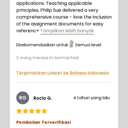
applications. Teaching applicable
principles, Philip Sue delivered a very
comprehensive course - love the inclusion
of the assignment documents for easy
referenc
+
Tampilkan lebih banyak
e and understandable milestones, and SO
THANKFUL he included the brush pack he
Direkomendasikan untuk
Semua level
used in this tutorial (should be required for
3
orang merasa ini bermanfaat
every tutorial). A great reference for
artists across all levels!
Terjemahkan ulasan ke Bahasa Indonesia
RG
4 tahun yang lalu
Rocio G.
Pembelian Terverifikasi