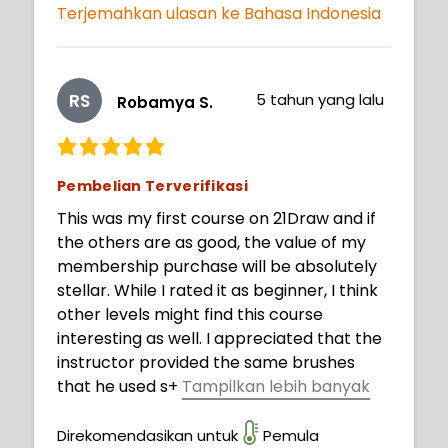
my own and see what fun backgrounds I
Terjemahkan ulasan ke Bahasa Indonesia
can create.
RS
5 tahun yang lalu
Robamya S.
Pembelian Terverifikasi
This was my first course on 21Draw and if
the others are as good, the value of my
membership purchase will be absolutely
stellar. While I rated it as beginner, I think
other levels might find this course
interesting as well. I appreciated that the
instructor provided the same brushes
that he used s
+
Tampilkan lebih banyak
o we didn't have to guess. I was thrilled
they worked on Procreate.
Direkomendasikan untuk
Pemula