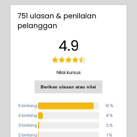
751 ulasan & penilaian
pelanggan
4.9
Nilai kursus
Berikan ulasan atau nilai
5 bintang
91 %
4 bintang
8 %
3 bintang
2 %
2 bintang
1 %