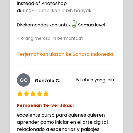
instead of Photoshop
during
+
Tampilkan lebih banyak
the course so I needed to adapt a bit
(clipping masks and gradients). I can't
Direkomendasikan untuk
Semua level
wait to start creating more now! Thanks,
4
orang merasa ini bermanfaat
Philip, for sharing your knowledge and
expertise :). Thanks, 21 Draw crew, for
making this course happen :).
Terjemahkan ulasan ke Bahasa Indonesia
GC
5 tahun yang lalu
Gonzalo C.
Pembelian Terverifikasi
excelente curso para quienes quieren
aprender como iniciar en el arte digital,
relacionado a escenarios y paisajes