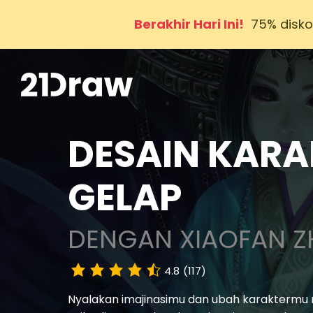
Berakhir Hari Ini!
75% disko
DESAIN KARA
GELAP
DENGAN XIAOFAN 
4.8
(117)
Nyalakan imajinasimu dan ubah karaktermu 