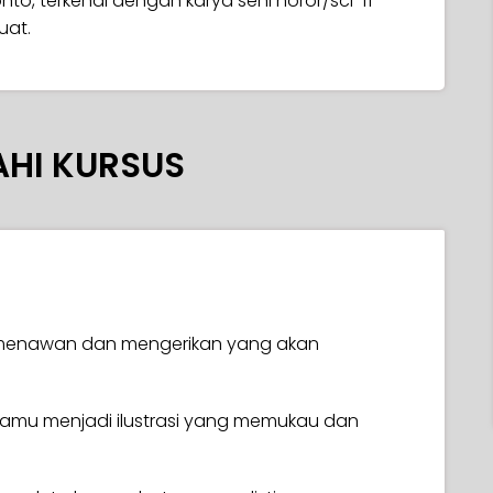
onto, terkenal dengan karya seni horor/sci-fi
uat.
AHI KURSUS
g menawan dan mengerikan yang akan
tsamu menjadi ilustrasi yang memukau dan