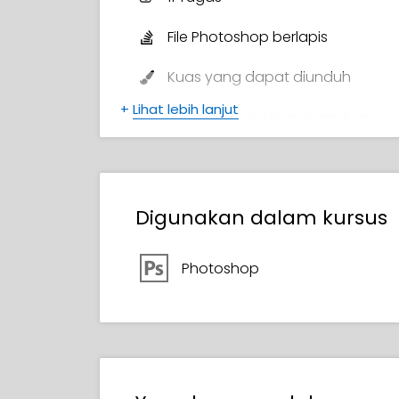
File Photoshop berlapis
Kuas yang dapat diunduh
+
Lihat lebih lanjut
4 Lembar contekan/panduan
7 Gambar referensi
Sertifikat Penyelesaian
Digunakan dalam kursus
Photoshop