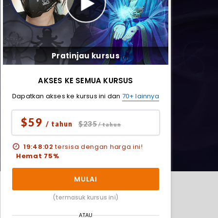
Pratinjau kursus
AKSES KE SEMUA KURSUS
Dapatkan akses ke kursus ini dan
70+ lainnya
$59
$235
/ tahun
/ tahun
19:48:00
tersisa dengan harga ini!
Hemat 75%
MULAI
(termasuk kursus ini)
ATAU